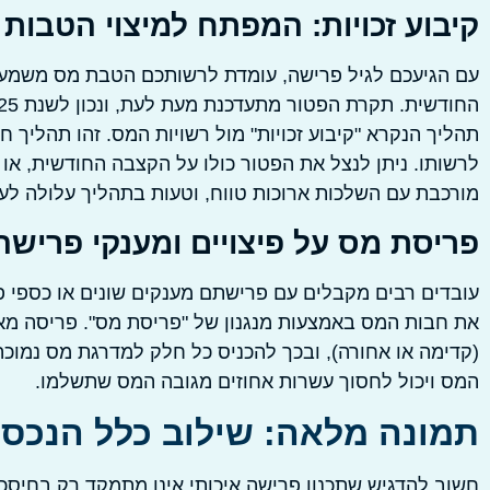
קיבוע זכויות: המפתח למיצוי הטבו
עם הגיעכם לגיל פרישה, עומדת לרשותכם הטבת מס משמ
תהליך הנקרא "קיבוע זכויות" מול רשויות המס. זהו תהליך 
לרשותו. ניתן לנצל את הפטור כולו על הקצבה החודשית, או
מורכבת עם השלכות ארוכות טווח, וטעות בתהליך עלולה לע
פריסת מס על פיצויים ומענקי פרישה
עובדים רבים מקבלים עם פרישתם מענקים שונים או כספי פי
את חבות המס באמצעות מנגנון של "פריסת מס". פריסה מ
(קדימה או אחורה), ובכך להכניס כל חלק למדרגת מס נמוכה
המס ויכול לחסוך עשרות אחוזים מגובה המס שתשלמו.
תמונה מלאה: שילוב כלל הנכסים
חשוב להדגיש שתכנון פרישה איכותי אינו מתמקד רק בחיסכו