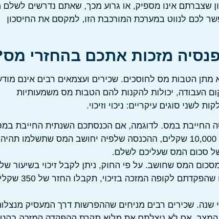
ון שצברתם אינו מספיק, או גרוע מכך, שאתם נדרשים לשלם 
פשר לכם לנווט במערכת המורכבת הזו, למקסם את החיסכון
נסיה מזכות אתכם בהחזרי מס?
א מתן הטבות מס לחוסכים. שכירים ועצמאים רבים אינם מודע
מקום העבודה, יכולות להקנות להם הטבות מס משמעותיות
שני סוגים עיקריים: ניכוי וזיכוי.
ה החייבת במס. לדוגמה, אם הכנסתכם השנתית החייבת במס
היא 200,000 שקלים והפקדתם סכום המוכר לניכוי של 10,000 שקלים, ההכנסה שלפיה יחושב המס שתשלמו תהיה
סכום המס שחושב. על פי החוק, ניתן לקבל זיכוי בשיעור של
35% על הפקדות מוכרות. כלומר, על כל 1,000 שקלים שהפקדתם לקופה המזכה בזיכוי, ת
 שנה. שכירים רבים מניחים שההפרשות דרך המעסיק מנצלו
ה המצב. אם לא ניצלתם את מלוא תקרת ההפקדה המזכה בהטב