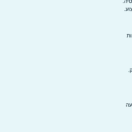
יה.
וע.
ות
.
ול השקעה