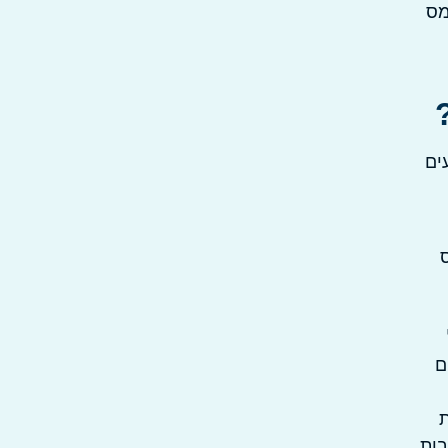
מס
ים
קבלו החזר של 350 שקלים
ת
ות,