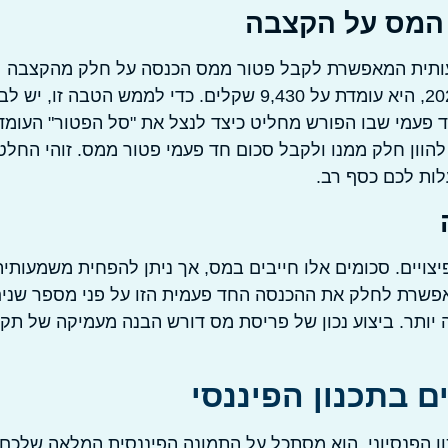
ת המס על הקצבה
עותית המאפשרת לקבל פטור ממס הכנסה על חלק מהקצבה
החודשית. תקרת הפטור מתעדכנת מעת לעת, ונכון לשנת 2025, היא עומדת על 9,430 שקלים. כדי לממש הטבה זו,
חד פעמי שבו הפורש מחליט כיצד לנצל את "סל הפטור" העומד
 להוון חלק ממנו ולקבל סכום חד פעמי פטור ממס. זוהי החלט
לות לכם כסף רב.
צויים. סכומים אלו חייבים במס, אך ניתן להפחית משמעותית
אפשרת לחלק את ההכנסה החד פעמית הזו על פני מספר שני
 יותר. ביצוע נכון של פריסת מס דורש הבנה מעמיקה של תקנ
 בתכנון הפיננסי
ן הפנסיוני. הוא מסתכל על התמונה הפיננסית המלאה שלכם,