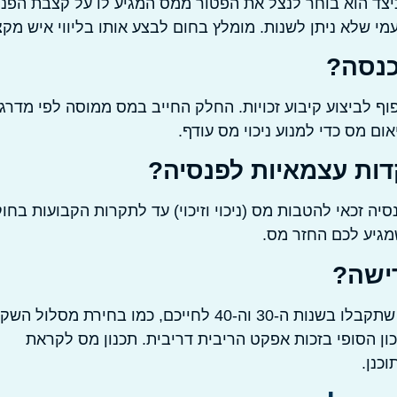
כיצד הוא בוחר לנצל את הפטור ממס המגיע לו על קצבת הפנס
י שלא ניתן לשנות. מומלץ בחום לבצע אותו בליווי איש מקצ
כנסה?
 לביצוע קיבוע זכויות. החלק החייב במס ממוסה לפי מדרג
ם מס כדי למנוע ניכוי מס עודף.
ות עצמאיות לפנסיה?
ה זכאי להטבות מס (ניכוי וזיכוי) עד לתקרות הקבועות בחוק
מגיע לכם החזר מס.
רישה?
כמה שיותר מוקדם. גם אם הפרישה נראית רחוקה, החלטות שתקבלו בשנות ה-30 וה-40 לחייכם, כמו בחירת מסל
ן הסופי בזכות אפקט הריבית דריבית. תכנון מס לקראת
כנן.