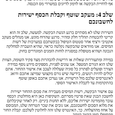
אף לדחיית הבקשה או לזימון לדיונים במשרדי מס הכנסה.
שלב 4: מעקב שוטף וקבלת הכסף ישירות
לחשבונכם
השירות שלנו לא מסתיים ברגע הגשת הבקשה. למעשה, שלב זה הוא
קריטי להבטחת תהליך חלק ומהיר. מרגע שהדוח מוגש, אנו מנהלים מעקב
אקטיבי ורציף אחר סטטוס הטיפול בבקשתכם במערכות של רשות
המיסים. אנו מוודאים שהבקשה נקלטה כראוי, שהיא הועברה למחלקה
הנכונה ושהיא מטופלת במסגרת לוחות הזמנים המוגדרים בחוק.
במידה ומתעוררות שאלות או דרישות להבהרות מצד פקיד השומה, הצוות
שלנו הוא הגורם המטפל. אנו עונים לפניות, מספקים מידע נוסף במידת
הצורך ופועלים לפתרון כל סוגיה שעלולה לעכב את אישור ההחזר. אתם
יכולים להיות רגועים, בידיעה שיש גורם מקצועי שמייצג אתכם ודואג
לאינטרסים שלכם מול הרשויות. אנו נעדכן אתכם באופן שוטף
בהתקדמות עד לקבלת האישור הסופי.
עם אישור הבקשה, רשות המיסים מעבירה את סכום ההחזר ישירות
לחשבון הבנק שאת פרטיו מסרתם. השקיפות כאן היא מוחלטת: הכסף
עובר מהמדינה ישירות אליכם, ללא תחנות ביניים. רק לאחר שקיבלתם
את מלוא הסכום לחשבונכם, אנו גובים את שכר הטרחה שלנו, המבוסס
על אחוז מההצלחה. כך, האינטרס שלנו זהה לחלוטין לשלכם: קבלת החזר
מקסימלי בזמן הקצר ביותר.