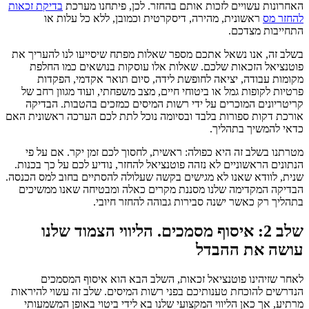
האחרונות עשויים לזכות אותם בהחזר. לכן, פיתחנו מערכת
בדיקת זכאות
להחזר מס
ראשונית, מהירה, דיסקרטית וכמובן, ללא כל עלות או
התחייבות מצדכם.
בשלב זה, אנו נשאל אתכם מספר שאלות מפתח שיסייעו לנו להעריך את
פוטנציאל הזכאות שלכם. שאלות אלו עוסקות בנושאים כמו החלפת
מקומות עבודה, יציאה לחופשת לידה, סיום תואר אקדמי, הפקדות
פרטיות לקופות גמל או ביטוחי חיים, מצב משפחתי, ועוד מגוון רחב של
קריטריונים המוכרים על ידי רשות המיסים כמזכים בהטבות. הבדיקה
אורכת דקות ספורות בלבד ובסיומה נוכל לתת לכם הערכה ראשונית האם
כדאי להמשיך בתהליך.
מטרתנו בשלב זה היא כפולה: ראשית, לחסוך לכם זמן יקר. אם על פי
הנתונים הראשוניים לא נזהה פוטנציאל להחזר, נודיע לכם על כך בכנות.
שנית, לוודא שאנו לא מגישים בקשה שעלולה להסתיים בחוב למס הכנסה.
הבדיקה המקדימה שלנו מסננת מקרים כאלה ומבטיחה שאנו ממשיכים
בתהליך רק כאשר ישנה סבירות גבוהה להחזר חיובי.
שלב 2: איסוף מסמכים. הליווי הצמוד שלנו
עושה את ההבדל
לאחר שזיהינו פוטנציאל זכאות, השלב הבא הוא איסוף המסמכים
הנדרשים להוכחת טענותיכם בפני רשות המיסים. שלב זה עשוי להיראות
מרתיע, אך כאן הליווי המקצועי שלנו בא לידי ביטוי באופן המשמעותי