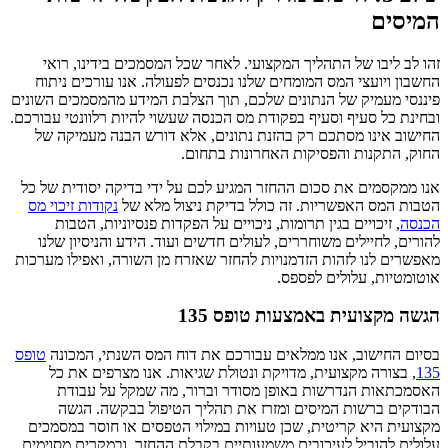
המיסים
זהו לב ליבו של התהליך המקצועי. לאחר שכל המסמכים בידינו, רואי
החשבון ויועצי המס המומחים שלנו נכנסים לפעולה. אנו עורכים ניתוח
פיננסי מעמיק של הנתונים שלכם, תוך הצלבת המידע מהמסמכים השונים
ובחינת כל סעיף וסעיף בפקודת מס הכנסה שעשוי להיות רלוונטי עבורכם.
החישוב אינו מסתכם רק בהזנת נתונים, אלא דורש הבנה מעמיקה של
החוק, התקנות והפסיקות האחרונות בתחום.
אנו ממקסמים את סכום ההחזר המגיע לכם על ידי בדיקה יסודית של כל
הטבות המס האפשריות. זה כולל בדיקת ניצול מלא של
נקודות זיכוי מס
הכנסה
, זיכויים בגין תרומות, ניכויים על הפקדות פנסיוניות, הטבות
להורים, לחיילים משוחררים, לעולים חדשים ועוד. הידע והניסיון שלנו
מאפשרים לנו לזהות הזדמנויות להחזר שאזרח מן השורה, ואפילו מערכות
אוטומטיות, עלולים לפספס.
הגשה מקצועית באמצעות טופס 135
בסיום החישוב, אנו ממלאים עבורכם את דוח המס השנתי, המכונה
טופס
135
, בצורה מקצועית, מדויקת ונטולת שגיאות. אנו מצרפים את כל
האסמכתאות הנדרשות באופן מסודר וברור, מה שמקל על עבודת
הבודקים ברשות המיסים ומזרז את תהליך הטיפול בבקשה. הגשה
מקצועית היא קריטית, שכן טעויות במילוי הטפסים או חוסר במסמכים
עלולים להוביל לעיכובים משמעותיים בקבלת ההחזר, ובמקרים מסוימים