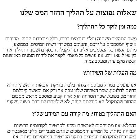
שאלות נפוצות על תהליך החזר המס שלנו
כמה זמן לוקח כל התהליך?
משך התהליך משתנה ותלוי בגורמים רבים, כולל מורכבות התיק, מהירות
איסוף המסמכים על ידכם, והעומס במשרדי רשות המיסים. בממוצע,
מרגע הגשת כל המסמכים אלינו ועד לקבלת הכסף בחשבון, התהליך אורך
בין 90 ל-180 יום. אנו עושים כל מאמץ לקצר את לוחות הזמנים באמצעות
הגשה מקצועית ומעקב צמוד.
מה העלות של השירות?
אנו פועלים במודל מבוסס הצלחה בלבד. בדיקת הזכאות הראשונית היא
בחינם לחלוטין. שכר הטרחה שלנו נגבה אך ורק אם וכאשר קיבלתם
החזר מס בפועל. שכר הטרחה הוא אחוז קבוע ומוסכם מראש מסכום
ההחזר שהתקבל. לא קיבלתם החזר, לא שילמתם לנו דבר. פשוט ושקוף.
האם התהליך בטוח? מה קורה עם המידע שלי?
בהחלט. אנו מתייחסים לאבטחת מידע ולפרטיות לקוחותינו ברצינות
הגבוהה ביותר. כל המידע והמסמכים שאתם מעבירים אלינו מאובטחים
במערכות מתקדמות ועומדים בתקני הפרטיות המחמירים ביותר. אנו