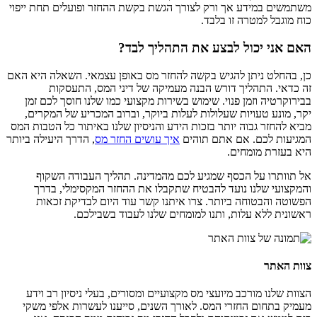
משתמשים במידע אך ורק לצורך הגשת בקשת ההחזר ופועלים תחת ייפוי
כוח מוגבל למטרה זו בלבד.
האם אני יכול לבצע את התהליך לבד?
כן, בהחלט ניתן להגיש בקשה להחזר מס באופן עצמאי. השאלה היא האם
זה כדאי. התהליך דורש הבנה מעמיקה של דיני המס, התעסקות
בבירוקרטיה וזמן פנוי. שימוש בשירות מקצועי כמו שלנו חוסך לכם זמן
יקר, מונע טעויות שעלולות לעלות ביוקר, וברוב המכריע של המקרים,
מביא להחזר גבוה יותר בזכות הידע והניסיון שלנו באיתור כל הטבות המס
המגיעות לכם. אם אתם תוהים
איך עושים החזר מס
, הדרך היעילה ביותר
היא בעזרת מומחים.
אל תוותרו על הכסף שמגיע לכם מהמדינה. תהליך העבודה השקוף
והמקצועי שלנו נועד להבטיח שתקבלו את ההחזר המקסימלי, בדרך
הפשוטה והבטוחה ביותר. צרו איתנו קשר עוד היום לבדיקת זכאות
ראשונית ללא עלות, ותנו למומחים שלנו לעבוד בשבילכם.
צוות האתר
הצוות שלנו מורכב מיועצי מס מקצועיים ומסורים, בעלי ניסיון רב וידע
מעמיק בתחום החזרי המס. לאורך השנים, סייענו לעשרות אלפי משקי