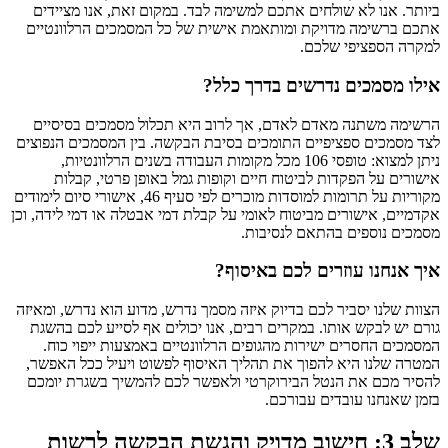
ביותר. אנו לא שולחים אתכם למשימה לבד. במקום זאת, אנו מציידים
אתכם ברשימה מדויקת ומותאמת אישית של כל המסמכים הרלוונטיים
למקרה הספציפי שלכם.
אילו מסמכים נדרשים בדרך כלל?
הרשימה משתנה מאדם לאדם, אך לרוב היא תכלול מסמכים בסיסיים
לצד מסמכים ספציפיים התומכים בסיבת הבקשה. בין המסמכים הנפוצים
ניתן למצוא: טופסי 106 מכל מקומות העבודה בשנים הרלוונטיות,
אישורים על הפקדות לביטוח חיים וקופות גמל באופן פרטי, קבלות
מקוריות על תרומות למוסדות מוכרים לפי סעיף 46, אישורי סיום לימודים
אקדמיים, אישורים מביטוח לאומי על קבלת דמי אבטלה או דמי לידה, וכן
מסמכים נוספים בהתאם לנסיבות.
איך אנחנו עוזרים לכם באיסוף?
הצוות שלנו יסביר לכם בדיוק איזה מסמך נדרש, מדוע הוא נדרש, ומאיזה
גורם יש לבקש אותו. במקרים רבים, אנו יכולים אף לסייע לכם בהשגת
המסמכים החסרים ישירות מהגופים הרלוונטיים באמצעות ייפוי כוח.
המטרה שלנו היא להפוך את תהליך האיסוף לפשוט ויעיל ככל האפשר,
להסיר מכם את הנטל הבירוקרטי ולאפשר לכם להמשיך בשגרת יומכם
בזמן שאנחנו עובדים עבורכם.
שלב 3: חישוב מדויק והגשת הבקשה לרשות