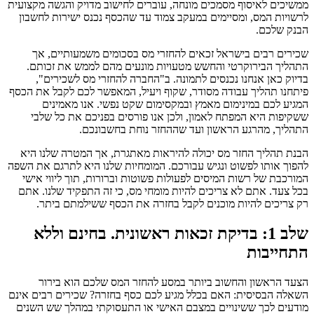
ממשיכים לאיסוף מסמכים מונחה, עוברים לחישוב מדויק והגשה מקצועית
לרשויות המס, ומסיימים במעקב צמוד עד שהכסף נכנס ישירות לחשבון
הבנק שלכם.
שכירים רבים בישראל זכאים להחזרי מס בסכומים משמעותיים, אך
התהליך הבירוקרטי והחשש מטעויות מונעים מהם לממש את זכותם.
בדיוק כאן אנחנו נכנסים לתמונה. ב"החברה להחזרי מס לשכירים",
פיתחנו תהליך עבודה מסודר, שקוף ויעיל, המאפשר לכם לקבל את הכסף
המגיע לכם במינימום מאמץ ובמקסימום שקט נפשי. אנו מאמינים
ששקיפות היא המפתח לאמון, ולכן אנו פורסים בפניכם את כל שלבי
התהליך, מהרגע הראשון ועד שההחזר נוחת בחשבונכם.
הבנת תהליך החזר מס יכולה להיראות מאתגרת, אך המטרה שלנו היא
להפוך אותו לפשוט ונגיש עבורכם. המומחיות שלנו היא לתרגם את השפה
המורכבת של רשות המיסים לפעולות פשוטות וברורות, תוך ליווי אישי
בכל צעד. אתם לא צריכים להיות מומחי מס, כי זה התפקיד שלנו. אתם
רק צריכים להיות מוכנים לקבל בחזרה את הכסף ששילמתם ביתר.
שלב 1: בדיקת זכאות ראשונית. בחינם וללא
התחייבות
הצעד הראשון והחשוב ביותר במסע להחזר המס שלכם הוא בירור
השאלה הבסיסית: האם בכלל מגיע לכם כסף בחזרה? שכירים רבים אינם
מודעים לכך ששינויים במצבם האישי או התעסוקתי במהלך שש השנים