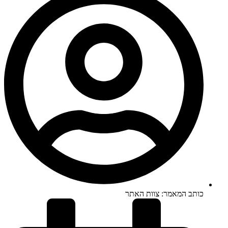
כותב המאמר:
צוות האתר