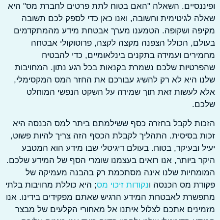
נסיים. השאלה "האם בטוח לתת פרטים לחברת מס" היא
 לגיטימית וחשובה, ואנו כאן כדי לספק לכם תשובה
פה ושקופה. הטמענו מערך אבטחת מידע מהמתקדמים
ם, הכולל הצפנה מקצה לקצה, פרוטוקולי אבטחה
רים ועמידה בתקנים בינלאומיים, כדי להבטיח
טיות שלכם נשמרת בקנאות בכל רגע נתון. המחויבות
 היא לא רק להשיג עבורכם את החזר המס המקסימלי,
 לעשות זאת תוך שמירה על השקט הנפשי המוחלט
ם.
ות לקבל בחזרה כסף ששילמתם ביתר למס הכנסה היא
 בסיסית. התהליך לקבלת הכסף הזה צריך להיות פשוט,
 ובעיקר, בטוח. בעולם דיגיטלי שבו מידע הוא המטבע
 ביותר, אנו רואים בעצמנו שומרי הסף של המידע שלכם.
מחיות שלנו אינה מסתכמת רק בהבנה מעמיקה של
ת מס הכנסה ו
נקודות זיכוי מס
; היא כוללת מחויבות בלתי
רת לאבטחת המידע הרגיש שאתם מפקידים בידינו. אנו
נים אתכם לצלול איתנו אל מאחורי הקלעים של מבצר