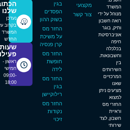
הכתובת
בגין
מקצועי
משרד
שלנו
הפסדים
נוהל על ידי
צור קשר
נעדכן
בשוק ההון
ואה חשבון
בקרוב על
תיק, בוגר
החזר מס
המשרד
וניברסיטת
על משיכת
החדש
יפה
קרן פנסיה
שעות
כלכלה
פעילות
החזר מס
חשבונאות.
חופשת
ראשון -
ין
חמישי
לידה
שירותים
09:00-
מרכזיים
החזר מס
18:00
אנו
בגין
ציעים ניתן
רילוקיישן
מצוא
החזר מס
חזרי מס
נקודות
ראיית
שבון, לצד
זיכוי
ירותי