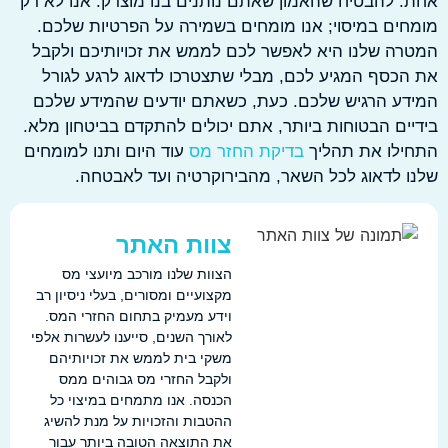
 להבטיח שהאמון שאתם נותנים בנו מוצדק. אנו לא רק
ים במיסוי; אנו מומחים בשמירה על הפרטיות שלכם.
ה שלנו היא לאפשר לכם לממש את זכויותיכם ולקבל
כסף המגיע לכם, מבלי שתצטרכו לדאוג לרגע לגורל
ע הרגיש שלכם. כעת, כשאתם יודעים שהמידע שלכם
ים הבטוחות ביותר, אתם יכולים להתקדם בביטחון מלא.
ילו את תהליך
בדיקת החזר מס
עוד היום ותנו למומחים
 לדאוג לכל השאר, מהבירוקרטיה ועד לאבטחה.
צוות האתר
הצוות שלנו מורכב מיועצי מס
מקצועיים ומסורים, בעלי ניסיון רב
וידע מעמיק בתחום החזרי המס.
לאורך השנים, סייענו לעשרות אלפי
משקי בית לממש את זכויותיהם
ולקבל החזרי מס גבוהים ממס
הכנסה. אנו מתמחים במיצוי כל
ההטבות והזכויות על מנת להשיג
את התוצאה הטובה ביותר עבור