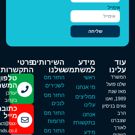
אימייל
שליחה
וד
מידע
השירותים
פרטי
לינו
למשתמש
שלנו
התקשרות
טלפון
משרד
ראשי
החזר מס
המשרד
לנו פועל
לשכירים
מי אנחנו
אז שנת
יעודכן
החזר מס
ממליצים
1989, ואנו
בקרוב
לנכים
עלינו
אים בניסיון
כתובת
החזר מס
רב
אנחנו
מייל
צברנו
תרומות
בתקשורת
contact@tax-
אורך
החזר מס
refunds.co.il
מידע
שנים.