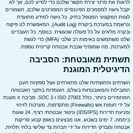
ת את פרטי יצירת הקשר שלכם כדי לסייע לכם, אך לא
 גישה למסמכים הפיננסיים המפורטים שלכם, השמורים
ת המקצועי המטפל בתיק. כל גישה למידע מתועדת
ונרשמת במערכת ביקורת (Audit Log), המאפשרת לנו פיקוח
ה מלאים על כל פעולה שנעשית. בנוסף, כל העובדים
שלנו משתמשים באימות רב שלבי (MFA) כדי לגשת
כות, מה שמוסיף שכבת אבטחה קריטית נוספת.
תית מאובטחת: הסביבה
יגיטלית המוגנת
ים והתשתיות שלנו מתארחים אצל ספקיות הענן
ילות והמאובטחות בעולם, העומדות בתקני האבטחה
המחמירים ביותר, כולל ISO 27001 ו-SOC 2. סביבה זו מוגנת
על ידי חומות אש (Firewalls) מתקדמות, מערכות לזיהוי
ומניעת חדירות (IDS/IPS) וניטור אבטחתי רציף, 24 שעות
ביממה, 7 ימים בשבוע. אנו מבצעים באופן קבוע סריקות
ה ומבדקי חדירות על ידי חברות צד שלישי בלתי תלויות,