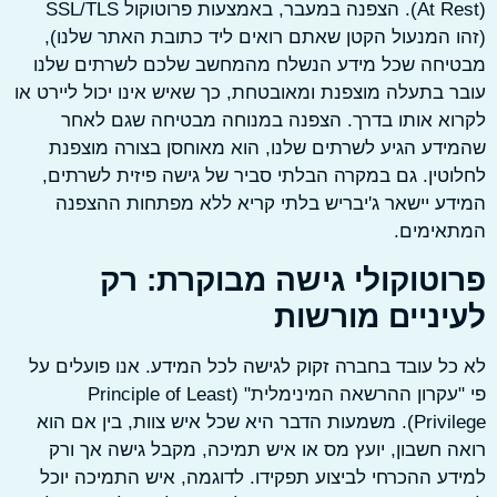
(At Rest). הצפנה במעבר, באמצעות פרוטוקול SSL/TLS
 המנעול הקטן שאתם רואים ליד כתובת האתר שלנו),
יחה שכל מידע הנשלח מהמחשב שלכם לשרתים שלנו
 בתעלה מוצפנת ומאובטחת, כך שאיש אינו יכול ליירט או
א אותו בדרך. הצפנה במנוחה מבטיחה שגם לאחר
דע הגיע לשרתים שלנו, הוא מאוחסן בצורה מוצפנת
טין. גם במקרה הבלתי סביר של גישה פיזית לשרתים,
ע יישאר ג'יבריש בלתי קריא ללא מפתחות ההצפנה
אימים.
וטוקולי גישה מבוקרת: רק
יניים מורשות
ל עובד בחברה זקוק לגישה לכל המידע. אנו פועלים על
פי "עקרון ההרשאה המינימלית" (Principle of Least
Privilege). משמעות הדבר היא שכל איש צוות, בין אם הוא
 חשבון, יועץ מס או איש תמיכה, מקבל גישה אך ורק
ע ההכרחי לביצוע תפקידו. לדוגמה, איש התמיכה יוכל