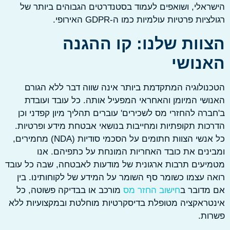
אלי, ושואפים לעמוד בסטנדרטים הגבוהים ביותר של
יות פרטיות עולמיות כמו ה-GDPR האירופי.
וות שלנו: קו ההגנה
נושי
ולוגיה המתקדמת ביותר אינה שווה דבר ללא הגורם
שי המיומן והאחראי המפעיל אותה. כל עובד ועובדת
רה להחזרי מס לשכירים' עוברים תהליך מיון קפדני וכן
ות תקופתיות ומחייבות בנושאי אבטחת מידע ופרטיות.
כל אנשי הצוות חתומים על הסכמי סודיות (NDA) מחמירים,
נים את כובד האחריות המונחת על כתפיהם. אנו
עים תרבות ארגונית של מודעות לאבטחה, שבה כל עובד
 עצמו כשומר סף השומר על המידע של לקוחותינו. בין
מדובר ב
חישוב החזר מס
מורכב או בבדיקה פשוטה, כל
ראקציה מטופלת בדיסקרטיות מוחלטת ובמקצועיות ללא
ות.