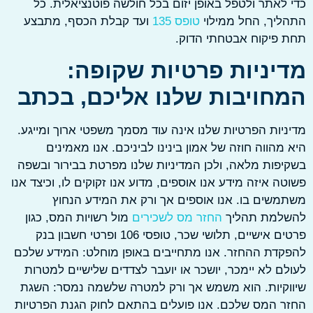
לאתר ולטפל באופן יזום בכל חולשה פוטנציאלית. כל
יך, החל ממילוי
טופס 135
ועד קבלת הכסף, מתבצע
פיקוח אבטחתי הדוק.
יניות פרטיות שקופה:
חויבות שלנו אליכם, בכתב
יות הפרטיות שלנו אינה עוד מסמך משפטי ארוך ומייגע.
מהווה חוזה של אמון בינינו לביניכם. אנו מאמינים
פות מלאה, ולכן המדיניות שלנו מפרטת בבירור ובשפה
ה איזה מידע אנו אוספים, מדוע אנו זקוקים לו, וכיצד אנו
שים בו. אנו אוספים אך ורק את המידע הנחוץ
למת תהליך
החזר מס לשכירים
מול רשויות המס, כגון
פרטים אישיים, תלושי שכר, טופסי 106 ופרטי חשבון בנק
דת ההחזר. אנו מתחייבים באופן מוחלט: המידע שלכם
ם לא יימכר, יושכר או יועבר לצדדים שלישיים למטרות
קיות. הוא משמש אך ורק למטרה שלשמה נמסר: השגת
 המס שלכם. אנו פועלים בהתאם לחוק הגנת הפרטיות