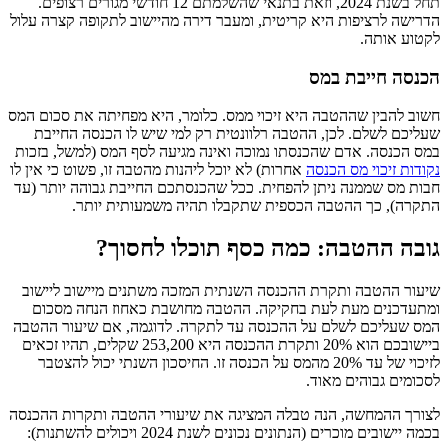
תחל בשנת 2024, וזאת בתנאי שהשלמתם 12 חודשי מגורים רצופים.
הדרישה לרציפות היא קריטית, ומעבר דירה מהיישוב לתקופה קצרה עלול
לקטוע אותה.
הכנסה חייבת במס
חשוב להבין שההטבה היא זיכוי ממס. כלומר, היא מפחיתה את סכום המס
שעליכם לשלם. לכן, ההטבה רלוונטית רק למי שיש לו הכנסה החייבת
במס הכנסה. אדם שהכנסתו נמוכה ואינה מגיעה לסף המס (למשל, בזכות
נקודות זיכוי מס הכנסה
אחרות) לא יוכל ליהנות מהטבה זו, פשוט כי אין לו
חבות מס שממנה ניתן להפחית. ככל שהכנסתכם החייבת גבוהה יותר (עד
התקרה), כך ההטבה הכספית שתקבלו תהיה משמעותית יותר.
גובה ההטבה: כמה כסף תוכלו לחסוך?
שיעור ההטבה ותקרת ההכנסה השנתית המזכה משתנים מיישוב ליישוב
ומתעדכנים מעת לעת בחקיקה. ההטבה מחושבת כאחוז הנחה מסכום
המס שעליכם לשלם על ההכנסה עד לתקרה. לדוגמה, אם שיעור ההטבה
ביישובכם הוא 20% ותקרת ההכנסה היא 253,200 שקלים, תהיו זכאים
לזיכוי של עד 20% מהמס על הכנסה זו. החיסכון השנתי יכול להצטבר
לסכומים גבוהים מאוד.
לצורך ההמחשה, הנה טבלה המציגה את שיעורי ההטבה ותקרות ההכנסה
בכמה יישובים מוכרים (הנתונים נכונים לשנת 2024 ויכולים להשתנות):