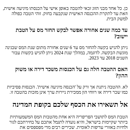
כן. כל אחד מבני הזוג זכאי להטבה באופן אישי על הכנסתו מיגיעה אישית,
וזאת עד לתקרת ההכנסה האישית שנקבעה בחוק. זוהי הטבה כפולה
למשק הבית.
עד כמה שנים אחורה אפשר לבקש החזר מס על הטבת
יישוב?
ניתן להגיש בקשה להחזר מס עד 6 שנים אחורה מתום שנת המס שבגינה
מוגשת הבקשה. לדוגמה, במהלך שנת 2024 ניתן להגיש בקשות עבור
השנים 2018 עד 2023.
האם ההטבה חלה גם על הכנסות משכר דירה או משוק
ההון?
לא. ההטבה ניתנת אך ורק על 'הכנסה מיגיעה אישית'. הכנסות פסיביות
כמו שכר דירה או רווחי הון ממכירת ניירות ערך אינן מזכות בהטבה זו.
אל תשאירו את הכסף שלכם בקופת המדינה
הטבת המס לתושבי הפריפריה היא אחת מהטבות המס המשמעותיות
ביותר שקיימות בישראל, והיא נועדה לתגמל אתכם על בחירתכם לגור
ולחיות באזורי עדיפות לאומית. שכירים רבים מדי מפספסים את