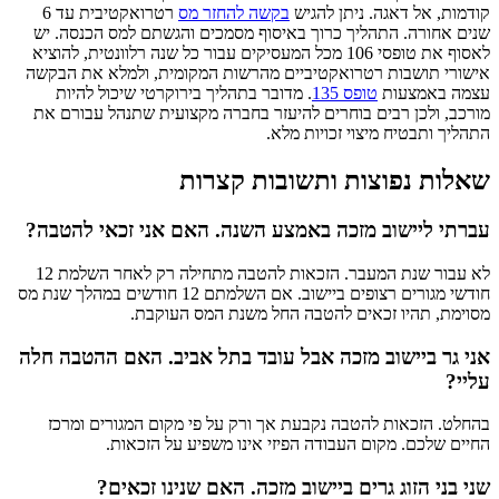
קודמות, אל דאגה. ניתן להגיש
בקשה להחזר מס
רטרואקטיבית עד 6
שנים אחורה. התהליך כרוך באיסוף מסמכים והגשתם למס הכנסה. יש
לאסוף את טופסי 106 מכל המעסיקים עבור כל שנה רלוונטית, להוציא
אישורי תושבות רטרואקטיביים מהרשות המקומית, ולמלא את הבקשה
עצמה באמצעות
טופס 135
. מדובר בתהליך בירוקרטי שיכול להיות
מורכב, ולכן רבים בוחרים להיעזר בחברה מקצועית שתנהל עבורם את
התהליך ותבטיח מיצוי זכויות מלא.
שאלות נפוצות ותשובות קצרות
עברתי ליישוב מזכה באמצע השנה. האם אני זכאי להטבה?
לא עבור שנת המעבר. הזכאות להטבה מתחילה רק לאחר השלמת 12
חודשי מגורים רצופים ביישוב. אם השלמתם 12 חודשים במהלך שנת מס
מסוימת, תהיו זכאים להטבה החל משנת המס העוקבת.
אני גר ביישוב מזכה אבל עובד בתל אביב. האם ההטבה חלה
עליי?
בהחלט. הזכאות להטבה נקבעת אך ורק על פי מקום המגורים ומרכז
החיים שלכם. מקום העבודה הפיזי אינו משפיע על הזכאות.
שני בני הזוג גרים ביישוב מזכה. האם שנינו זכאים?