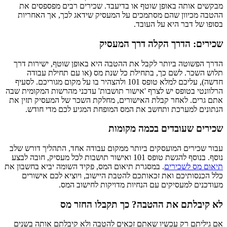
מבקשים אותה באופן שוטף או בדיעבד. שכירים רבים מפספסים את
ההטבה מכיוון שהם מסתמכים על המעסיק שידאג לכך, אך האחריות
בסופו של דבר היא על העובד.
שכירים: הדרך הקלה דרך המעסיק
הדרך הפשוטה ביותר לקבל את ההטבה היא באופן שוטף, ישירות דרך
תלוש השכר. לשם כך, בתחילת כל שנת מס (או עם תחילת עבודה
חדשה), עליכם למלא טופס 101 ולהצהיר בו על מקום מגוריכם. לסעיף
הרלוונטי בטופס יש לצרף 'אישור תושבות' עדכני מהרשות המקומית שבה
אתם גרים. לאחר קבלת האישורים, מחלקת השכר של המעסיק תזין את
הנתונים למערכת ותחשב את המס המופחת המגיע לכם מדי חודש.
שכירים שעובדים בכמה מקומות
עבור שכירים המועסקים ביותר ממקום עבודה אחד, התהליך דורש שלב
נוסף. בנוסף להגשת טופס 101 ואישור תושבות לכל מעסיק, חובה לבצע
תיאום מס לשכירים
. במסגרת תיאום המס, פקיד השומה יביא בחשבון את
כלל הכנסותיכם ואת זכאותכם להטבת היישוב, ויוציא לכם אישורים
מעודכנים למעסיקים עם הנחיות מדויקות לחישוב המס.
לא קיבלתם את ההטבה? כך תקבלו החזר מס
אם גיליתם רק עכשיו שאתם זכאים להטבה ולא קיבלתם אותה בשנים