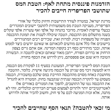
הזדמנות פיננסית מתחת לאף: הטבת המס
שתושבי הפריפריה חייבים להכיר
מדינת ישראל, במטרה לעודד התיישבות וחיזוק כלכלי של אזורי
הפריפריה, מעניקה הטבת מס משמעותית לתושבי יישובים המוגדרים
כבעלי עדיפות לאומית. מדובר בהנחה של אלפי ואף עשרות אלפי שקלים
בשנה מתשלום מס ההכנסה, הטבה שיכולה לשנות את תמונת ההכנסה
הפנויה של משפחות רבות. למרות זאת, שכירים רבים המתגוררים
ביישובים אלו כלל אינם מודעים לזכאותם או שאינם יודעים כיצד לממש
אותה, ובכך מותירים כסף רב בקופת המדינה. אם אתם גרים בצפון
הרחוק או בדרום הפורח, ייתכן מאוד שאתם זכאים להטבה זו. הבשורה
הטובה היא שגם אם פספסתם, ניתן לדרוש את הכסף בחזרה.
הטבת המס ליישובי הפריפריה, המעוגנת בסעיף 11 לפקודת מס הכנסה,
היא למעשה זיכוי מס שניתן על הכנסה מיגיעה אישית. כלומר, ההטבה
מחושבת כאחוז מסוים מההכנסה החייבת במס שלכם (משכורת, הכנסה
מעסק) עד לתקרת הכנסה שנתית שנקבעה בחוק. המטרה היא להגדיל
את ההכנסה נטו של התושבים, להפוך את המגורים באזורים אלו
לאטרקטיביים יותר ולתרום לצמצום פערים חברתיים וכלכליים. זוהי לא
מתנה, אלא זכות המגיעה לכם על פי חוק, וחשוב להכיר אותה ולדרוש
אותה.
מי זכאי להטבה? תנאי הסף שחייבים להכיר