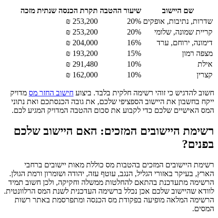
שם היישוב
שיעור ההטבה
תקרת הכנסה שנתית מזכה
שדרות, נתיבות, אופקים
20%
253,200 ₪
קריית שמונה, שלומי
20%
253,200 ₪
דימונה, ירוחם, ערד
16%
204,000 ₪
מצפה רמון
15%
193,200 ₪
אילת
10%
291,480 ₪
קצרין
10%
162,000 ₪
חשוב להדגיש כי זוהי רשימה חלקית בלבד. ביצוע
חישוב החזר מס
מדויק
ייקח בחשבון את היישוב הספציפי שלכם, את גובה הכנסתכם ואת נתוני
המס האישיים שלכם כדי לקבוע את סכום ההטבה המדויק המגיע לכם.
רשימת היישובים המזכים: האם היישוב שלכם
בפנים?
רשימת היישובים המזכים בהטבות מס כוללת מאות יישובים ברחבי
הארץ, בעיקר באזורי הגליל, הנגב, עוטף עזה, יהודה ושומרון ורמת הגולן.
הרשימה מתעדכנת בהתאם להחלטות ממשלה וחקיקה, ולכן חשוב תמיד
לוודא שהיישוב שלכם אכן נכלל ברשימה העדכנית לשנת המס הרלוונטית.
הרשימה המלאה מופיעה בפקודת מס הכנסה ומתפרסמת באתר רשות
המסים.