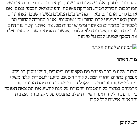
ההזדמנות לחסוך אלפי שקלים מדי שנה, בין אם מחוסר מודעות או בשל
המורכבות הבירוקרטית. הבדיקה פשוטה, והפוטנציאל הכספי עצום. אם
אתם גרים או גרתם באחד מהיישובים המזכים בשש השנים האחרונות,
ייתכן מאוד שמגיע לכם החזר מס משמעותי. אנו ב'החברה להחזרי מס
לשכירים' מתמחים באיתור ומימוש זכויות מס. צרו איתנו קשר עוד היום
לבדיקת זכאות ראשונית ללא עלות, ואפשרו למומחים שלנו להחזיר אליכם
את הכסף שמגיע לכם על פי חוק.
צוות האתר
הצוות שלנו מורכב מיועצי מס מקצועיים ומסורים, בעלי ניסיון רב וידע
מעמיק בתחום החזרי המס. לאורך השנים, סייענו לעשרות אלפי משקי
בית לממש את זכויותיהם ולקבל החזרי מס גבוהים ממס הכנסה. אנו
מתמחים במיצוי כל ההטבות והזכויות על מנת להשיג את התוצאה הטובה
ביותר עבור לקוחותינו. השירות שלנו מתבסס על מקצועיות, אמינות
והתאמה אישית לכל לקוח.
דלג לתוכן