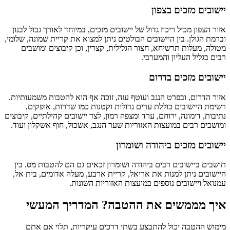
יישובים מזכים בצפון
אזור הצפון מכיל ריכוז גדול של יישובים מזכים, במיוחד לאורך גבול לבנון
וברמת הגולן. בין היישובים הבולטים ניתן למצוא את קריית שמונה, שלומי,
מטולה, מעלות תרשיחא, חצור הגלילית, קצרין, וכן קיבוצים ומושבים
רבים בגליל העליון והמערבי.
יישובים מזכים בדרום
אזור הדרום, ובפרט הנגב ועוטף עזה, זוכה אף הוא להטבות משמעותיות.
רשימת היישובים כוללת ערים גדולות וקטנות כמו שדרות, אופקים,
נתיבות, דימונה, ירוחם, ערד ומצפה רמון, לצד יישובים קהילתיים, קיבוצים
ומושבים רבים במועצות האזוריות שער הנגב, אשכול, חוף אשקלון ועוד.
יישובים מזכים ביהודה ושומרון
תושבים ביישובים רבים ביהודה ושומרון זכאים גם הם להטבות מס. בין
היישובים ניתן למנות את אריאל, קריית ארבע, מעלה אדומים, בית אל,
עמנואל ויישובים נוספים במועצות האזוריות השונות.
איך מממשים את ההטבה? המדריך המעשי
מימוש ההטבה יכול להתבצע בשתי דרכים עיקריות, תלוי אם אתם