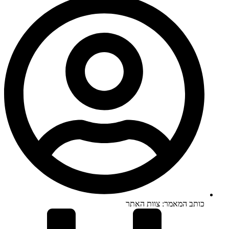
כותב המאמר:
צוות האתר