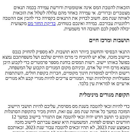
הזכאות להטבת המס אינה אוטומטית ודורשת עמידה בכמה תנאים
מצטברים וברורים. אי עמידה באחד מהם עלולה לשלול את הזכאות
לאותה שנת מס. חשוב לבדוק את התנאים בקפידה כדי להבין אם ההטבה
רלוונטית עבורכם. במידה ואינכם בטוחים,
בדיקת החזר מס
מקצועית
יכולה לספק לכם תשובה חד משמעית.
תושבות ומרכז חיים
התנאי הבסיסי והחשוב ביותר הוא תושבות. לא מספיק להחזיק בנכס
ביישוב מזכה, אלא יש להוכיח כי מרכז החיים שלכם ושל משפחתכם נמצא
בפועל באותו יישוב. רשות המסים בוחנת מספר פרמטרים כדי לקבוע היכן
נמצא מרכז חייו של אדם, וביניהם מקום המגורים הקבוע של המשפחה,
רישום הילדים למוסדות חינוך מקומיים, חברות בקופת חולים, השתתפות
בפעילויות קהילתיות ועוד. המגורים צריכים להיות מגורי קבע ולא מגורים
ארעיים או למראית עין בלבד.
תקופת מגורים מינימלית
כדי להיות זכאי להטבה בשנת מס מסוימת, עליכם להיות תושבי היישוב
המזכה במשך כל אותה שנת מס. עם זאת, החוק מכיר בתקופת הסתגלות
וקובע כי תושב חדש יהיה זכאי להטבה אם התגורר ביישוב במשך 12
חודשים רצופים לפחות. המשמעות היא שאם עברתם ליישוב מזכה
באמצע שנת 2023, לא תהיו זכאים להטבה עבור שנת 2023. זכאותכם