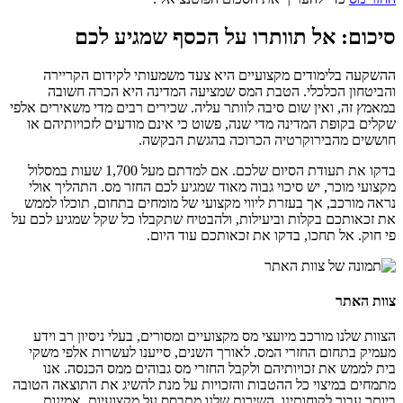
סיכום: אל תוותרו על הכסף שמגיע לכם
ההשקעה בלימודים מקצועיים היא צעד משמעותי לקידום הקריירה
והביטחון הכלכלי. הטבת המס שמציעה המדינה היא הכרה חשובה
במאמץ זה, ואין שום סיבה לוותר עליה. שכירים רבים מדי משאירים אלפי
שקלים בקופת המדינה מדי שנה, פשוט כי אינם מודעים לזכויותיהם או
חוששים מהבירוקרטיה הכרוכה בהגשת הבקשה.
בדקו את תעודת הסיום שלכם. אם למדתם מעל 1,700 שעות במסלול
מקצועי מוכר, יש סיכוי גבוה מאוד שמגיע לכם החזר מס. התהליך אולי
נראה מורכב, אך בעזרת ליווי מקצועי של מומחים בתחום, תוכלו לממש
את זכאותכם בקלות וביעילות, ולהבטיח שתקבלו כל שקל שמגיע לכם על
פי חוק. אל תחכו, בדקו את זכאותכם עוד היום.
צוות האתר
הצוות שלנו מורכב מיועצי מס מקצועיים ומסורים, בעלי ניסיון רב וידע
מעמיק בתחום החזרי המס. לאורך השנים, סייענו לעשרות אלפי משקי
בית לממש את זכויותיהם ולקבל החזרי מס גבוהים ממס הכנסה. אנו
מתמחים במיצוי כל ההטבות והזכויות על מנת להשיג את התוצאה הטובה
ביותר עבור לקוחותינו. השירות שלנו מתבסס על מקצועיות, אמינות