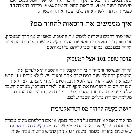
שנת 2022, תהיו זכאים לנקודת הזיכוי לאורך כל שנת המס 2023. אם
סיימתם בשנת 2023, הזכאות תחול על שנת 2024. מדובר בהטבה חד
פעמית הניתנת לשנה אחת בלבד עבור אותה הכשרה.
איך מממשים את הזכאות להחזר מס?
ישנן שתי דרכים עיקריות לממש את ההטבה: באופן שוטף דרך המעסיק,
או באופן רטרואקטיבי באמצעות הגשת בקשה לרשות המיסים. הבחירה
תלויה במצבכם ובמועד שבו גיליתם על זכאותכם.
עדכון טופס 101 אצל המעסיק
הדרך הפשוטה והמיידית ביותר לקבל את ההטבה היא לעדכן את
המעסיק בתחילת שנת המס שבה אתם זכאים. יש למלא טופס 101 חדש,
לסמן את הסעיף הרלוונטי לזכאות בגין סיום לימודי מקצוע, ולצרף את
תעודת הסיום המפרטת את היקף השעות. לאחר העדכון, מערכת השכר
של המעסיק תחשב את המס המופחת מדי חודש, ותראו את ההטבה
מגולמת ישירות בתלוש השכר שלכם.
הגשת בקשה להחזר מס רטרואקטיבית
מה קורה אם לא ידעתם על ההטבה בזמן? או אם החלפתם מקום עבודה
ושכחתם לעדכן? אל דאגה. החוק מאפשר להגיש
בקשה להחזר מס
עד
שש שנים אחורה. כלומר, בשנת 2024 ניתן להגיש בקשות עבור שנות