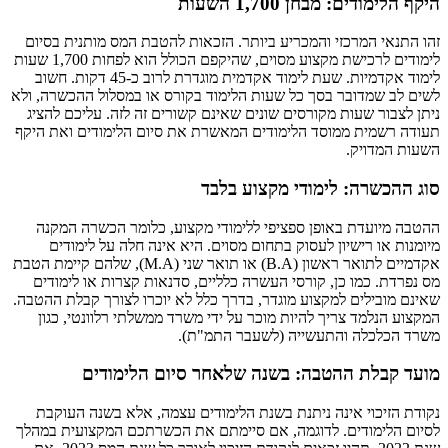
היקף הלימודים: מבחן 1,700 השעות
זהו התנאי המרכזי והמכריע ביותר. הזכאות להטבת המס מותנית בסיום
לימודים לרכישת מקצוע מסוים, שהיקפם הכולל הוא לפחות 1,700 שעות
לימוד אקדמיות. שעת לימוד אקדמית מוגדרת לרוב כ-45 דקות. חשוב
לשים לב שמדובר בסך כל שעות הלימוד בקורס או במסלול ההכשרה, ולא
ניתן לצבור שעות מקורסים שונים שאינם קשורים זה לזה. עליכם להציג
תעודה רשמית ממוסד הלימודים המאשרת את סיום הלימודים ואת היקף
השעות המדויק.
סוג ההכשרה: לימודי מקצוע בלבד
ההטבה מיועדת באופן ספציפי ללימודי מקצוע, כלומר הכשרה המקנה
מיומנות או רישיון לעסוק בתחום מסוים. היא אינה חלה על לימודים
אקדמיים לתואר ראשון (B.A) או תואר שני (M.A), שלהם קיימת הטבת
מס נפרדת. כמו כן, קורסי העשרה כלליים, סדנאות קצרות או לימודים
שאינם מובילים למקצוע מוגדר, בדרך כלל לא יוכרו לצורך קבלת ההטבה.
המקצוע הנלמד צריך להיות מוכר על ידי משרד ממשלתי רלוונטי, כגון
משרד הכלכלה והתעשייה (לשעבר התמ"ת).
מועד קבלת ההטבה: בשנה שלאחר סיום הלימודים
נקודת הזיכוי אינה ניתנת בשנת הלימודים עצמה, אלא בשנה העוקבת
לסיום הלימודים. לדוגמה, אם סיימתם את הכשרתכם המקצועית במהלך