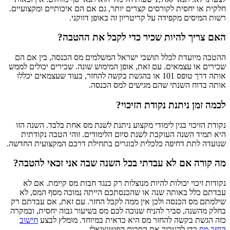
חלקית או יחסית לקורסים קצרים יותר, גם אם הם איכותיים ומקצועיים.
רשות המיסים מקפידה על קריטריון זה באופן דווקני.
האם צריך להיות שכיר כדי לקבל את ההטבה?
ההטבה מיועדת לכלל תושבי ישראל המשלמים מס הכנסה, בין אם הם
שכירים או עצמאים. עם זאת, אופן המימוש שונה. שכירים יכולים לממש
אותה דרך טופס 101 או בהגשת בקשה להחזר, בעוד שעצמאים יכללו
אותה בדוח השנתי שהם מגישים למס הכנסה.
לכמה זמן ניתנת נקודת הזיכוי?
נקודת הזיכוי בגין לימודי מקצוע ניתנת לשנת מס אחת בלבד. השנה הזו
היא תמיד השנה העוקבת לשנת סיום הלימודים. זוהי הטבה נקודתית
שנועדה לתת דחיפה כלכלית לבוגרים בתחילת דרכם המקצועית החדשה.
מה קורה אם לא עבדתי בכל השנה שבה אני זכאי להטבה?
נקודות זיכוי יכולות להיות מנוצלות רק כנגד חבות מס קיימת. אם לא
עבדתם כלל באותה שנה או שהכנסתכם הייתה נמוכה מסף המס, לא
שילמתם מס הכנסה ולכן אין ממה לקבל החזר. עם זאת, אם עבדתם רק
בחלק מהשנה, סביר להניח שנוכה לכם מס בשיעור גבוה יחסית, ובמקרה
כזה הגשת בקשה להחזר מס היא כדאית במיוחד. מומלץ לבצע
חישוב
החזר מס
כדי להעריך את הסכום הפוטנציאלי.