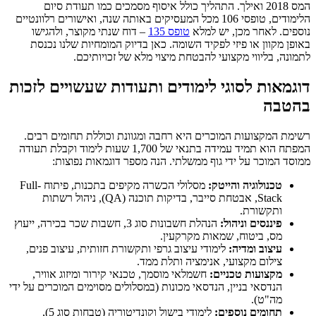
המס 2018 ואילך. התהליך כולל איסוף מסמכים כמו תעודת סיום
הלימודים, טופסי 106 מכל המעסיקים באותה שנה, ואישורים רלוונטיים
נוספים. לאחר מכן, יש למלא
טופס 135
– דוח שנתי מקוצר, ולהגישו
באופן מקוון או פיזי לפקיד השומה. כאן בדיוק המומחיות שלנו נכנסת
לתמונה, בליווי מקצועי להבטחת מיצוי מלא של זכויותיכם.
דוגמאות לסוגי לימודים ותעודות שעשויים לזכות
בהטבה
רשימת המקצועות המוכרים היא רחבה ומגוונת וכוללת תחומים רבים.
המפתח הוא תמיד עמידה בתנאי של 1,700 שעות לימוד וקבלת תעודה
ממוסד המוכר על ידי גוף ממשלתי. הנה מספר דוגמאות נפוצות:
טכנולוגיה והייטק:
מסלולי הכשרה מקיפים בתכנות, פיתוח Full-
Stack, אבטחת סייבר, בדיקות תוכנה (QA), ניהול רשתות
ותקשורת.
פיננסים וניהול:
הנהלת חשבונות סוג 3, חשבות שכר בכירה, ייעוץ
מס, ביטוח, שמאות מקרקעין.
עיצוב ומדיה:
לימודי עיצוב גרפי ותקשורת חזותית, עיצוב פנים,
צילום מקצועי, אנימציה ותלת ממד.
מקצועות טכניים:
חשמלאי מוסמך, טכנאי קירור ומיזוג אוויר,
הנדסאי בניין, הנדסאי מכונות (במסלולים מסוימים המוכרים על ידי
מה"ט).
תחומים נוספים:
לימודי בישול וקונדיטוריה (טבחות סוג 5),