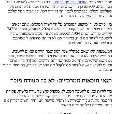
יותר, באמצעות
נקודות זיכוי מס הכנסה
. נקודת זיכוי היא למעשה סכום
כסף קבוע, שמתעדכן מדי שנה, המופחת ישירות מסכום מס ההכנסה
שעליכם לשלם. ככל שיש לכם יותר נקודות זיכוי, כך חבות המס שלכם
נמוכה יותר, והנטו שלכם גבוה יותר.
בגין סיום לימודי מקצוע המוכרים על ידי רשות המיסים, אתם זכאים
לנקודת זיכוי אחת. שווי נקודת זיכוי לשנת 2024, לדוגמה, עומד על 242
שקלים לחודש, שהם 2,904 שקלים בשנה. זהו סכום משמעותי שיכול
להצטבר להחזר מס נאה, במיוחד אם לא הייתם מודעים לזכאותכם
ודורשים אותה רטרואקטיבית.
המשמעות היא שאם במהלך שנת המס שבה הייתם זכאים להטבה,
המעסיק שלכם לא עדכן את נקודת הזיכוי הנוספת בתלוש השכר, נוצר
מצב שבו שילמתם יותר מס ממה שהייתם צריכים. במקרה כזה, אתם
זכאים להגיש בקשה להחזר מס ולקבל את ההפרש בחזרה, בתוספת ריבית
והצמדה.
תנאי הזכאות המרכזיים: לא כל תעודה מזכה
כדי להיות זכאים להטבת המס, לא מספיק להציג תעודה כלשהי. פקודת
מס הכנסה מגדירה קריטריונים ברורים ונוקשים שנועדו להבטיח כי
ההטבה ניתנת עבור הכשרה מקצועית מקיפה ואמיתית. חשוב לבדוק אם
אתם עומדים בכל התנאים הבאים.