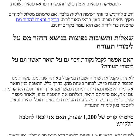
קוסמטיקה רפואית, אימון כושר והכשרות פרא-רפואיות שונות.
חשוב להדגיש כי זוהי רשימה חלקית בלבד. אם סיימתם מסלול לימודים
מקיף שאינו מופיע כאן, כדאי מאוד לבצע
בדיקת זכאות להחזר מס
פרטנית כדי לוודא אם הוא עומד בקריטריונים.
שאלות ותשובות נפוצות בנושא החזר מס על
לימודי תעודה
האם אפשר לקבל נקודת זיכוי גם על תואר ראשון וגם על
לימודי תעודה?
לא ניתן לקבל את שתי ההטבות במקביל באותה שנת מס. פקודת מס
הכנסה קובעת כי יש לבחור באחת מהן. בדרך כלל, ההטבה בגין תואר
אקדמי היא משתלמת יותר וניתנת למשך זמן ארוך יותר, ולכן היא קודמת.
עם זאת, אם סיימתם תואר, ניצלתם את ההטבה בגינו, ולאחר מספר
שנים סיימתם הכשרה מקצועית העומדת בתנאים, תוכלו להיות זכאים
להטבה בגין לימודי התעודה.
סיימתי קורס של 1,200 שעות, האם אני זכאי להטבה
חלקית?
לצערנו לא. תנאי 1,700 שעות הלימוד הוא תנאי סף מוחלט. אין זכאות