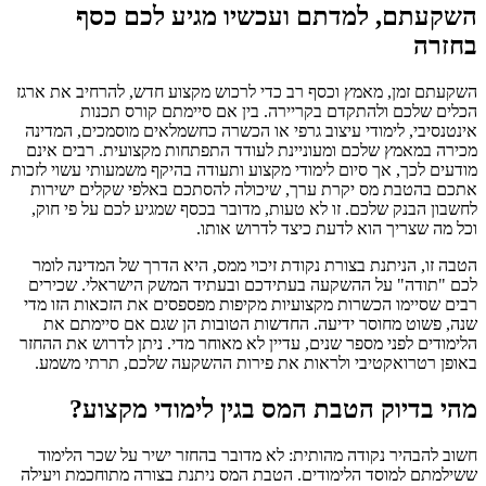
השקעתם, למדתם ועכשיו מגיע לכם כסף
בחזרה
השקעתם זמן, מאמץ וכסף רב כדי לרכוש מקצוע חדש, להרחיב את ארגז
הכלים שלכם ולהתקדם בקריירה. בין אם סיימתם קורס תכנות
אינטנסיבי, לימודי עיצוב גרפי או הכשרה כחשמלאים מוסמכים, המדינה
מכירה במאמץ שלכם ומעוניינת לעודד התפתחות מקצועית. רבים אינם
מודעים לכך, אך סיום לימודי מקצוע ותעודה בהיקף משמעותי עשוי לזכות
אתכם בהטבת מס יקרת ערך, שיכולה להסתכם באלפי שקלים ישירות
לחשבון הבנק שלכם. זו לא טעות, מדובר בכסף שמגיע לכם על פי חוק,
וכל מה שצריך הוא לדעת כיצד לדרוש אותו.
הטבה זו, הניתנת בצורת נקודת זיכוי ממס, היא הדרך של המדינה לומר
לכם "תודה" על ההשקעה בעתידכם ובעתיד המשק הישראלי. שכירים
רבים שסיימו הכשרות מקצועיות מקיפות מפספסים את הזכאות הזו מדי
שנה, פשוט מחוסר ידיעה. החדשות הטובות הן שגם אם סיימתם את
הלימודים לפני מספר שנים, עדיין לא מאוחר מדי. ניתן לדרוש את ההחזר
באופן רטרואקטיבי ולראות את פירות ההשקעה שלכם, תרתי משמע.
מהי בדיוק הטבת המס בגין לימודי מקצוע?
חשוב להבהיר נקודה מהותית: לא מדובר בהחזר ישיר על שכר הלימוד
ששילמתם למוסד הלימודים. הטבת המס ניתנת בצורה מתוחכמת ויעילה