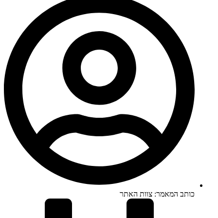
כותב המאמר:
צוות האתר