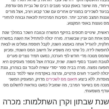
וייחודי, מה שיוצר באופן טבעי מצבים רבים של גביית מס עודפת.
בניגוד לשכירים במגזרים אחרים עם שכר קבוע ויציב, אצל מורים
וגננות המצב מורכב יותר. הסיבות המרכזיות לזכאות גבוהה להחזרי
מס נעוצות באופי המקצוע.
ראשית, שינויים תכופים בהיקף המשרה ובגובה השכר במהלך שנת
מס אחת הם עניין שבשגרה. מורה יכולה להתחיל את השנה במשרה
חלקית, להגדיל אותה באמצע השנה, לקבל תוספת גמולים או לצאת
לחופשת לידה. כל שינוי כזה משפיע על חישוב המס השנתי, ומכיוון
שהמס מנוכה מדי חודש לפי הערכה, כמעט תמיד נוצרים פערים
לטובת העובד בסוף השנה. שנית, עבודה אצל מספר מעסיקים היא
תופעה נפוצה. מורה בבית ספר יסודי עשויה לעבוד גם בצהרון, גננת
יכולה להעביר חוגים פרטיים, ומרצה באקדמיה עשוי ללמד בכמה
מוסדות. ללא ביצוע
תיאום מס לשכירים
מדויק, המעסיק המשני
מנכה מס בשיעור המרבי, מה שמוביל כמעט בוודאות לתשלום מס
עודף משמעותי.
שנת שבתון וקרן השתלמות: מכרה