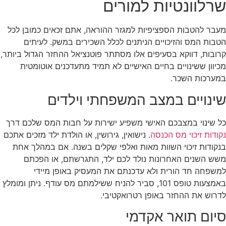
שרלוונטיות למורים
מעבר להטבות הספציפיות למגזר ההוראה, אתם זכאים כמובן לכל
הטבות המס והזיכויים הניתנים לכלל השכירים במשק. לעיתים
קרובות, דווקא בסעיפים אלו מסתתר פוטנציאל ההחזר הגדול ביותר,
מכיוון ששינויים בחיים האישיים לא תמיד מתעדכנים אוטומטית
במערכות השכר.
שינויים במצב המשפחתי וילדים
כל שינוי במצבכם האישי משפיע ישירות על חבות המס שלכם דרך
נקודות זיכוי מס הכנסה
. נישואין, גירושין, או הולדת ילד מזכים אתכם
בנקודות זיכוי השוות מאות ואלפי שקלים בשנה. אם במהלך אחת
משש השנים האחרונות נולד לכם ילד, התגרשתם, או הפכתם
למשפחה חד הורית ולא עדכנתם את המעסיק באופן מיידי
באמצעות טופס 101, סביר להניח ששילמתם מס עודף. ניתן ומומלץ
לדרוש את ההחזר באופן רטרואקטיבי.
סיום תואר אקדמי