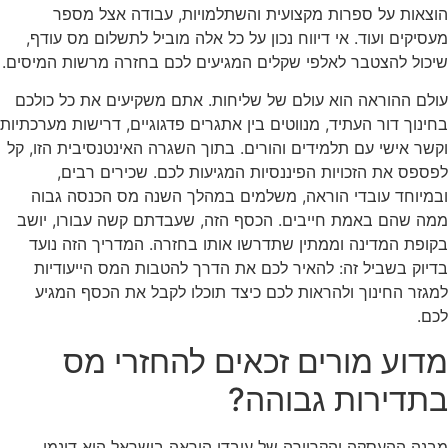
הוצאות על ספרות מקצועית והשתלמויות, עבודה אצל מספר
מעסיקים ועוד. אי דיווח נכון על כל אלה מוביל לתשלום מס עודף,
שיכול להצטבר לאלפי שקלים המגיעים לכם בחזרה מרשות המיסים.
עולם ההוראה הוא עולם של שליחות. אתם משקיעים את כל כולכם
בחינוך דור העתיד, מנווטים בין אתגרים פדגוגיים, דרישות מערכתיות
וקשר אישי עם תלמידים והורים. בתוך השגרה האינטנסיבית הזו, קל
לפספס את הזכויות הפיננסיות המגיעות לכם. שכירים רבים,
ובמיוחד עובדי הוראה, משלמים במהלך השנה מס הכנסה גבוה
ממה שהם באמת חייבים. הכסף הזה, שעבדתם קשה עבורו, יושב
בקופת המדינה וממתין שתדרשו אותו בחזרה. המדריך הזה נועד
בדיוק בשביל זה: להאיר לכם את הדרך להטבות המס הייעודיות
למגזר החינוך ולהראות לכם כיצד תוכלו לקבל את הכסף המגיע
לכם.
מדוע מורים זכאים להחזרי מס
בתדירות גבוהה?
מבנה ההעסקה והקריירה של עובדי הוראה בישראל הוא דינמי