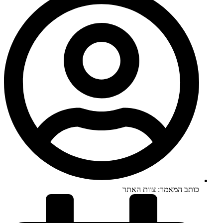
כותב המאמר:
צוות האתר