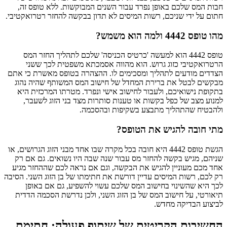
חבות המס שלכם באופן נפרד עבור השנים המבוקשות. ללא טופס זה,
חתום על ידי שניכם, רשות המיסים לא תדון בבקשה להחזר רטרואקטיבי.
מהו טופס 4442 ולמה הוא משמש?
טופס 4442 הוא למעשה 'כרטיס הכניסה' שלכם לתהליך החזר המס
הרטרואקטיבי כזוג גרוש. הוא מהווה אסמכתא משפטית לכך ששני
הצדדים מודעים לתהליך ומסכימים לו. ההצהרה בטופס מאשרת כי אתם
מבקשים לבטל את ברירת המחדל של חישוב המס המשותף שהיה נהוג
בתקופת נישואיכם, ולעבור לחישוב אישי ונפרד. מטרתו המרכזית היא
למנוע מצב של כפל בקשות או טענות סותרות מצד בני הזוג לשעבר,
ולהבטיח שהתהליך מתבצע בשקיפות ובהסכמה.
מתי חובה להגיש את הטופס?
הגשת טופס 4442 היא חובה בכל מקרה שבו אחד מבני הזוג הגרושים, או
שניהם, מגיש בקשה להחזר מס עבור שנה שבה היו נשואים. גם אם רק
אחד מכם מעוניין להגיש את הבקשה, וגם אם נראה לכם שההחזר מגיע
רק לכם, רשות המיסים עדיין דורשת את חתימתו של בן הזוג השני. הסיבה
לכך היא שהשינוי בחישוב המס שלכם עשוי להשפיע, גם אם באופן
תיאורטי, על חישוב המס של בן הזוג השני, ולכן נדרשת הסכמה הדדית
לביצוע הבדיקה מחדש.
החשיבות הקריטית של שיתוף פעולה: חתימת