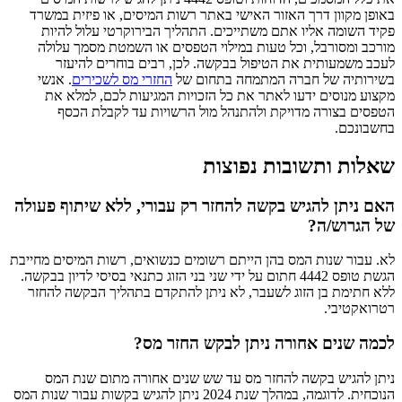
באופן מקוון דרך האזור האישי באתר רשות המיסים, או פיזית במשרד
פקיד השומה אליו אתם משתייכים. התהליך הבירוקרטי עלול להיות
מורכב ומסורבל, וכל טעות במילוי הטפסים או השמטת מסמך עלולה
לעכב משמעותית את הטיפול בבקשה. לכן, רבים בוחרים להיעזר
בשירותיה של חברה המתמחה בתחום של
החזרי מס לשכירים
. אנשי
מקצוע מנוסים ידעו לאתר את כל הזכויות המגיעות לכם, למלא את
הטפסים בצורה מדויקת ולהתנהל מול הרשויות עד לקבלת הכסף
בחשבונכם.
שאלות ותשובות נפוצות
האם ניתן להגיש בקשה להחזר רק עבורי, ללא שיתוף פעולה
של הגרוש/ה?
לא. עבור שנות המס בהן הייתם רשומים כנשואים, רשות המיסים מחייבת
הגשת טופס 4442 חתום על ידי שני בני הזוג כתנאי בסיסי לדיון בבקשה.
ללא חתימת בן הזוג לשעבר, לא ניתן להתקדם בתהליך הבקשה להחזר
רטרואקטיבי.
לכמה שנים אחורה ניתן לבקש החזר מס?
ניתן להגיש בקשה להחזר מס עד שש שנים אחורה מתום שנת המס
הנוכחית. לדוגמה, במהלך שנת 2024 ניתן להגיש בקשות עבור שנות המס