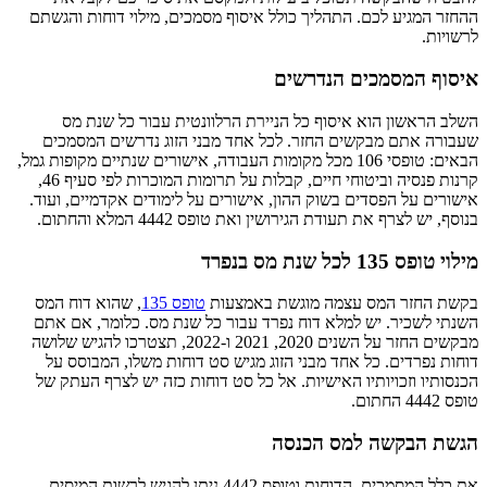
ההחזר המגיע לכם. התהליך כולל איסוף מסמכים, מילוי דוחות והגשתם
לרשויות.
איסוף המסמכים הנדרשים
השלב הראשון הוא איסוף כל הניירת הרלוונטית עבור כל שנת מס
שעבורה אתם מבקשים החזר. לכל אחד מבני הזוג נדרשים המסמכים
הבאים: טופסי 106 מכל מקומות העבודה, אישורים שנתיים מקופות גמל,
קרנות פנסיה וביטוחי חיים, קבלות על תרומות המוכרות לפי סעיף 46,
אישורים על הפסדים בשוק ההון, אישורים על לימודים אקדמיים, ועוד.
בנוסף, יש לצרף את תעודת הגירושין ואת טופס 4442 המלא והחתום.
מילוי טופס 135 לכל שנת מס בנפרד
בקשת החזר המס עצמה מוגשת באמצעות
טופס 135
, שהוא דוח המס
השנתי לשכיר. יש למלא דוח נפרד עבור כל שנת מס. כלומר, אם אתם
מבקשים החזר על השנים 2020, 2021 ו-2022, תצטרכו להגיש שלושה
דוחות נפרדים. כל אחד מבני הזוג מגיש סט דוחות משלו, המבוסס על
הכנסותיו וזכויותיו האישיות. אל כל סט דוחות כזה יש לצרף העתק של
טופס 4442 החתום.
הגשת הבקשה למס הכנסה
את כלל המסמכים, הדוחות וטופס 4442 ניתן להגיש לרשות המיסים