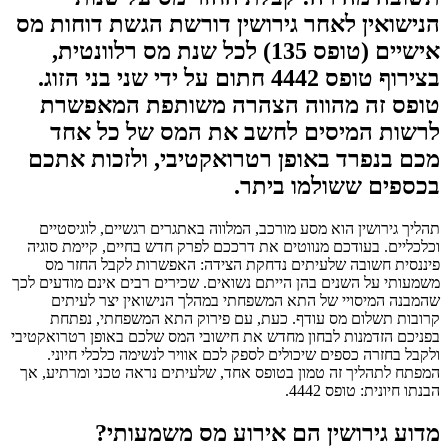
הנישואין לאחר גירושין דורשת הגשת דוחות מס
אישיים (טופס 135) לכל שנת מס רלוונטית,
בצירוף טופס 4442 חתום על ידי שני בני הזוג.
טופס זה מהווה הצהרה משותפת המאפשרת
לרשות המיסים לחשב את המס של כל אחד
מכם בנפרד באופן רטרואקטיבי, ולזכות אתכם
בכספים ששולמו ביתר.
תהליך גירושין הוא מסע מורכב, המלווה באתגרים רגשיים, לוגיסטיים
וכלכליים. בעודכם מנווטים את דרככם לפרק חדש בחיים, קיימת סוגיה
פיננסית חשובה שלעיתים נדחקת הצידה: האפשרות לקבל החזר מס
משמעותי על השנים בהן הייתם נשואים. שכירים רבים אינם מודעים לכך
שהמבנה המיסויי של התא המשפחתי במהלך הנישואין יצר לעיתים
קרובות תשלום מס עודף. כעת, עם פירוק התא המשפחתי, נפתחת
בפניכם הזדמנות לבחון מחדש את חישובי המס שלכם באופן רטרואקטיבי
ולקבל בחזרה כספים שיכולים לספק לכם אוויר לנשימה כלכלי חיוני.
המפתח לתהליך זה טמון בטופס אחד, שלעיתים נראה טכני ומרתיע, אך
הבנתו חיונית: טופס 4442.
מדוע גירושין הם אירוע מס משמעותי?