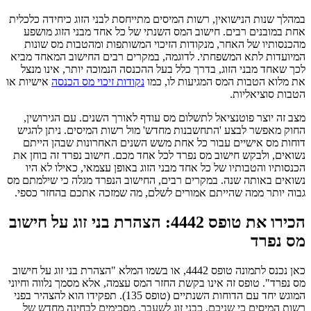
במהלך שנות הנישואין, רשות המיסים מתייחסת לבני הזוג כיחידה כלכלית
אחת במובנים רבים. חישוב המס השנתי של כל אחד מבני הזוג מושפע
מהכנסותיו של האחר, מנקודות הזיכוי המשותפות ומהטבות מס שונות
המיועדות לתא המשפחתי. לדוגמה, במקרים רבים החישוב המאחד מביא
לכך שאחד מבני הזוג, בדרך כלל בעל ההכנסה הנמוכה יותר, אינו מנצל
את מלוא הטבות המס המגיעות לו, כמו
נקודות זיכוי מס הכנסה
אישיות או
הטבות סוציאליות.
מצב זה יוצר פוטנציאל לתשלום מס עודף לאורך השנים. עם הגירושין,
החוק מאפשר לבצע 'התחשבנות מחדש' מול רשות המיסים. ניתן להגיש
דוחות מס אישיים עבור כל אחת משש השנים האחרונות שבהן הייתם
נשואים, ולבקש חישוב מס נפרד לכל אחד מכם. חישוב נפרד זה בוחן את
הכנסותיו והטבותיו של כל אחד מבני הזוג באופן עצמאי, כאילו לא היו
נשואים באותה שנה. במקרים רבים, החישוב הנפרד מגלה כי שילמתם מס
גבוה יותר ממה שהייתם אמורים לשלם, מה שמזכה אתכם בהחזר כספי.
הכירו את טופס 4442: הצהרת בני זוג על חישוב
מס נפרד
כאן נכנס לתמונה טופס 4442, או בשמו המלא "הצהרת בני זוג על חישוב
מס נפרד". טופס זה אינו בקשת החזר המס עצמה, אלא מסמך נלווה וחיוני
המוגש יחד עם הדוחות השנתיים (טופס 135). תפקידו הוא להצהיר בפני
רשות המיסים כי שניכם, כבני זוג לשעבר, מסכימים לבחינה מחדש של