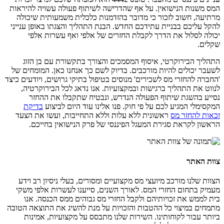
המס משנות הנישואין. על אף שהדרישה לשיתוף פעולה עשויה להיראות
מרתיעה, חשוב לזכור כי מדובר בהזדמנות כלכלית משמעותית שיכולה
להקל עליכם בבניית עתידכם החדש. הבנת התהליך והצגתו באופן ענייני
יכולה לסלול את הדרך לקבלת החזרים של אלפי ואף עשרות אלפי
שקלים.
התהליך הבירוקרטי, איסוף המסמכים והצורך בתקשורת עם בן הזוג
לשעבר יכולים להיות מורכבים. בדיוק לשם כך אנחנו כאן. המומחים של
'החברה להחזרי מס לשכירים' מנוסים בטיפול בתיקי גרושים, ויודעים כיצד
לנווט את התהליך ברגישות ובמקצועיות. אנו נדאג לכל הבירוקרטיה,
נסייע בהשגת שיתוף הפעולה הנדרש, ונבטיח שתקבלו את ההחזר
המקסימלי המגיע לכם על פי חוק. פנו אלינו עוד היום לביצוע
בדיקת
זכאות להחזר מס
ראשונית ללא עלות וללא התחייבות, ועשו את הצעד
הראשון לקראת סגירת המעגל הפיננסי של פרק הנישואין בחייכם.
צוות האתר
הצוות שלנו מורכב מיועצי מס מקצועיים ומסורים, בעלי ניסיון רב וידע
מעמיק בתחום החזרי המס. לאורך השנים, סייענו לעשרות אלפי משקי
בית לממש את זכויותיהם ולקבל החזרי מס גבוהים ממס הכנסה. אנו
מתמחים במיצוי כל ההטבות והזכויות על מנת להשיג את התוצאה הטובה
ביותר עבור לקוחותינו. השירות שלנו מתבסס על מקצועיות, אמינות