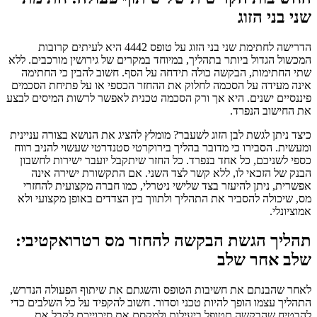
שני בני הזוג
הדרישה לחתימת שני בני הזוג על טופס 4442 היא לעיתים קרובות
המכשול הגדול ביותר בתהליך, במיוחד במקרים של גירושין מורכבים. ללא
שתי החתימות, הבקשה כולה תידחה על הסף. חשוב להבין כי החתימה
אינה מעידה על הסכמה לחלוק את ההחזר הכספי או על פתיחת הסכמים
פיננסיים ישנים. היא אך ורק הסכמה טכנית לאפשר לרשות המיסים לבצע
את החישוב הנפרד.
כיצד ניתן לגשת לבן הזוג לשעבר? מומלץ להציג את הנושא בצורה עניינית
ומעשית. הסבירו כי מדובר בהליך בירוקרטי סטנדרטי שעשוי להניב רווח
כספי לשניכם, כל אחד בנפרד. כל החזר שיתקבל יועבר ישירות לחשבון
הבנק של הזכאי לו, ללא קשר לצד השני. אם התקשורת ישירה אינה
אפשרית, ניתן להיעזר בצד שלישי ניטרלי, כמו חברה מקצועית להחזרי
מס, שיכולה להסביר את התהליך ולתווך בין הצדדים באופן מקצועי ולא
אמוציונלי.
תהליך הגשת הבקשה להחזר מס רטרואקטיבי:
שלב אחר שלב
לאחר שהבנתם את חשיבות הטופס והשגתם את שיתוף הפעולה הנדרש,
התהליך עצמו הופך להיות טכני וסדור. חשוב להקפיד על כל השלבים כדי
להבטיח שהבקשה תטופל ביעילות ולמקסם את סיכוייכם לקבל את