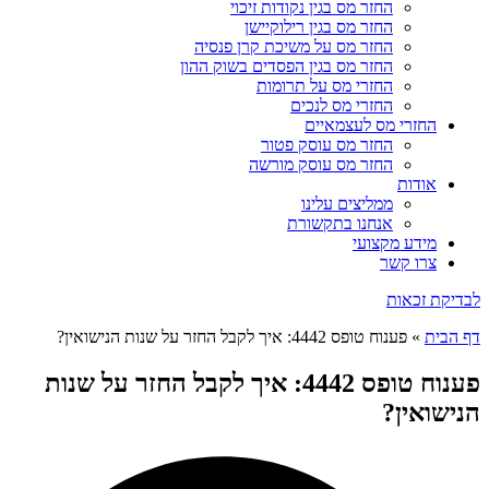
החזר מס בגין נקודות זיכוי
החזר מס בגין רילוקיישן
החזר מס על משיכת קרן פנסיה
החזר מס בגין הפסדים בשוק ההון
החזרי מס על תרומות
החזרי מס לנכים
החזרי מס לעצמאיים
החזר מס עוסק פטור
החזר מס עוסק מורשה
אודות
ממליצים עלינו
אנחנו בתקשורת
מידע מקצועי
צרו קשר
לבדיקת זכאות
דף הבית
»
פענוח טופס 4442: איך לקבל החזר על שנות הנישואין?
פענוח טופס 4442: איך לקבל החזר על שנות
הנישואין?