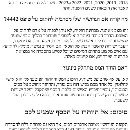
2018, 2019, 2020, 2021, 2022 ו-2023. חשוב לא להתמהמה כדי לא
לאבד את הזכאות לשנים הישנות יותר.
מה קורה אם הגרוש/ה שלי מסרב/ת לחתום על טופס 4442?
זהו מצב מאתגר. מבחינה חוקית, לא ניתן לכפות על אדם לחתום על
הטופס. הדרך הטובה ביותר היא להסביר שמדובר בהליך טכני שנועד
לממש זכות כלכלית אישית של כל אחד מכם, ושההחזר, אם יתקבל,
יועבר ישירות לחשבון הבנק של הזכאי. אם הסירוב נמשך, מומלץ להתייעץ
עם איש מקצוע בתחום המיסים שיוכל לסייע בהסברה או במציאת
פתרונות יצירתיים, אם קיימים כאלה.
האם החזר המס מתחלק בינינו?
לא. על אף שהטופס משותף, חישוב המס וההחזר הפוטנציאלי הוא אישי
לחלוטין. כל אחד מכם מגיש דוח מס נפרד, וההחזר מחושב על בסיס
הכנסותיו, ניכוייו וזיכוייו האישיים בלבד. הכסף שיתקבל יופקד ישירות
לחשבון הבנק שצוין בדוח המס של אותו אדם, ללא כל קשר לבן הזוג
לשעבר.
סיכום: אל תוותרו על הכסף שמגיע לכם
תקופת הגירושין מציבה אתגרים רבים, אך היא גם פותחת דלת להסדרת
עניינים פיננסיים מהעבר. טופס 4442 הוא המפתח שלכם למיצוי זכויות