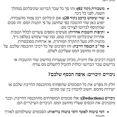
משכורת (קוד 02):
זהו סך כל שכר הברוטו שקיבלתם במהלך
השנה, לפני כל ניכוי.
שווי שימוש ברכב (קוד 20):
אם קיבלתם רכב צמוד מהעבודה,
יופיע כאן שווי ההטבה כפי שחושב על פי תקנות המס. זהו סכום
שמתווסף לברוטו לצורכי מס.
זקיפות והטבות אחרות:
סעיפים נוספים עשויים לכלול הטבות
אחרות שקיבלתם וחייבות במס, כמו שווי שימוש בטלפון נייד,
מתנות לחג מעל התקרה המותרת, או ארוחות מסובסדות.
סה"כ הכנסה חייבת:
זהו הסיכום של כל רכיבי ההכנסה שלכם. על
סכום זה מחושב המס שעליכם לשלם.
הבנת רכיבים אלו חיונית, מכיוון שטעויות בחישוב שווי ההטבות או
ברישום שכר הברוטו יכולות להוביל לתשלום מס עודף.
ניכויים וזיכויים: איפה הכסף שלכם?
חלק זה מפרט את כל הסכומים שהופחתו מההכנסה החייבת שלכם או
ישירות מהמס. חשוב להבחין בין שני סוגים:
ניכויים (Deductions):
אלו סכומים המופחתים מההכנסה החייבת, ובכך
מקטינים את הבסיס שעליו מחושב המס. הניכויים העיקריים הם:
דמי ביטוח לאומי ודמי ביטוח בריאות:
הסכומים ששילמתם לאורך
השנה.