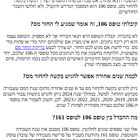
המשכורת (או פחות, אם עבדתם פחות משנה). לצורך הגשת בקשה
להחזר מס, טופס 106 הוא המסמך הנדרש והקביל, ולא תלושי השכר
החודשיים.
קיבלתי טופס 106, זה אומר שמגיע לי החזר מס?
לא בהכרח. קבלת הטופס היא תנאי הכרחי אך לא מספיק. הטופס עצמו
הוא רק ריכוז נתונים. הוא אינו מציין אם שילמתם יותר מדי או פחות מדי
מס. כדי לדעת אם מגיע לכם החזר, יש צורך לבצע
בדיקת החזר מס
מקצועית, הלוקחת בחשבון את כל הנתונים מכל טופסי ה-106 שלכם, יחד
עם כל הטבות המס והזיכויים האישיים המגיעים לכם (כמו תרומות, סיום
לימודים, מצב משפחתי ועוד).
לכמה שנים אחורה אפשר להגיש בקשה להחזר מס?
ניתן להגיש בקשה להחזר מס עד 6 שנים אחורה מתום שנת המס שעבורה
מבוקש ההחזר. למשל, במהלך שנת 2024 ניתן להגיש בקשות עבור השנים
2018, 2019, 2020, 2021, 2022 ו-2023. לכן, חשוב לשמור את טופסי
ה-106 שלכם בצורה מסודרת לפחות 7 שנים.
מה ההבדל בין טופס 106 לטופס 161?
אלו שני טפסים שונים לחלוטין. טופס 106 מסכם את שנת העבודה
השוטפת. טופס 161 (הודעת מעביד על פרישה מעבודה של עובד) עוסק