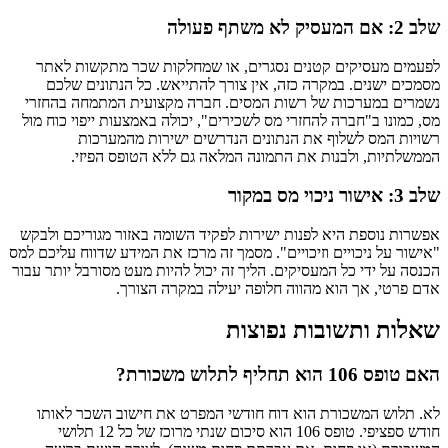
שלב 2: אם המעסיק לא משתף פעולה
לפעמים מעסיקים קטנים נסגרים, או שמחלקות שכר מתקשות לאתר
מסמכים ישנים. במקרה כזה, אין צורך להתייאש. כל הנתונים שלכם
נשמרים במערכות של רשות המסים. חברה מקצועית המתמחה בהחזרי
מס, כמונו ב"חברה להחזרי מס לשכירים", יכולה באמצעות ייפוי כוח מול
רשויות המס לשלוף את הנתונים הנדרשים ישירות מהמערכות
הממשלתיות, ולבנות את התמונה המלאה גם ללא הטופס הפיזי.
שלב 3: אישור ניכוי מס במקור
אפשרות נוספת היא לפנות ישירות לפקיד השומה באזור מגוריכם ולבקש
"אישור על ניכויים וזיכויים". מסמך זה מרכז את המידע שדווח עליכם למס
הכנסה על ידי כל המעסיקים. הליך זה יכול להיות מעט מסורבל יותר עבור
אדם פרטי, אך הוא מהווה חלופה יעילה במקרה הצורך.
שאלות ותשובות נפוצות
האם טופס 106 הוא תחליף לתלוש משכורת?
לא. תלוש המשכורת הוא דוח חודשי המפרט את חישוב השכר לאותו
חודש ספציפי. טופס 106 הוא סיכום שנתי מרוכז של כל 12 תלושי