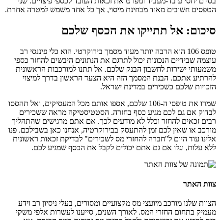
בסיום יחסי עובד-מעביד ומפרט את זכאות העובד לכספי פיצויים. שני
הטפסים חשובים מאוד מבחינת מיסוי, אך כל אחד משמש למטרה אחרת.
סיכום: אל תתייקו את הכסף שלכם
טופס 106 הוא הרבה יותר מעוד מסמך בירוקרטי. הוא כלי פיננסי רב
עוצמה שבידיים הנכונות יכול לתרגם את הנתונים היבשים להחזר כספי
משמעותי ישירות לחשבון הבנק שלכם. אל תתנו למורכבות הראשונית
להרתיע אתכם. הבנת המסמך הזה היא הצעד הראשון בדרך למיצוי
הזכויות שלכם כשכירים במדינת ישראל.
שמרו את טופסי ה-106 שלכם, אספו אותם מכל המעסיקים, ואל תהססו
לבדוק אם גם לכם מגיע כסף בחזרה. הסטטיסטיקה מראה ששכירים
רבים זכאים להחזר וכלל לא מודעים לכך. אם אתם מרגישים שהתהליך
מורכב או שאין לכם זמן להתעסק בבירוקרטיה, אנחנו כאן בשבילכם. פנו
אלינו עוד היום ל"חברה להחזרי מס לשכירים" לבדיקת זכאות ראשונית
ללא עלות, וגלו אם גם אתם יכולים לקבל את הכסף שמגיע לכם.
צוות האתר
הצוות שלנו מורכב מיועצי מס מקצועיים ומסורים, בעלי ניסיון רב וידע
מעמיק בתחום החזרי המס. לאורך השנים, סייענו לעשרות אלפי משקי