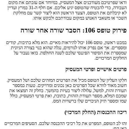
ודאו שפרטיכם מעודכנים אצל המעסיק, במיוחד אם עזבתם את מקום
העבודה, כדי להבטיח שהטופס יגיע אליכם. אם חלף ה-31 במרץ ועדיין
לא קיבלתם את הטופס, הצעד הראשון הוא ליצור קשר עם מחלקת
השכר או משאבי האנוש במקום עבודתכם ולבקש אותו.
פירוק טופס 106: הסבר שורה אחר שורה
במבט ראשון, טופס 106 יכול להיראות מאיים. הוא מלא בתיבות, קודים
ומספרים. אך אם נפרק אותו לגורמים, נגלה שהוא בנוי בצורה הגיונית
שמספרת את הסיפור הפיננסי שלכם לשנה החולפת. בואו נעבור על
החלקים המרכזיים.
פרטים אישיים ופרטי המעסיק
חלקו העליון של הטופס מכיל את הפרטים המזהים שלכם ושל המעסיק.
חשוב מאוד לוודא שכל הפרטים כאן נכונים ומדויקים. טעות במספר
תעודת זהות, למשל, עלולה ליצור בעיות בהמשך. בחלק זה תמצאו את
שמכם המלא, מספר תעודת הזהות, כתובת, ואת פרטי המעסיק, כולל
שמו ומספר תיק הניכויים שלו ברשויות המס.
ריכוז ההכנסות (החלק המרכזי)
זהו לב הטופס, המפרט את כל רכיבי ההכנסה שלכם. הסעיפים המרכזיים
כאן הם: