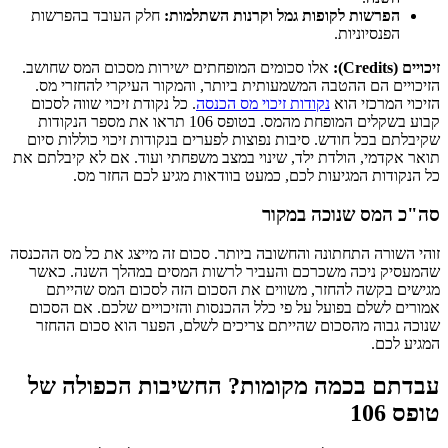
הפרשות לקופות גמל וקרנות השתלמות:
חלק העובד בהפרשות
הפנסיוניות.
זיכויים (Credits):
אלו סכומים המופחתים ישירות מסכום המס שחושב.
הזיכויים הם ההטבה המשמעותית ביותר, והמקור העיקרי להחזרי מס.
הזיכוי המרכזי הוא
נקודות זיכוי מס הכנסה
. כל נקודת זיכוי שווה לסכום
קבוע בשקלים המופחת מהמס. בטופס 106 תראו את מספר הנקודות
שקיבלתם בכל חודש. סיבות נפוצות לפערים בנקודות זיכוי כוללות סיום
תואר אקדמי, הולדת ילד, שינוי במצב משפחתי ועוד. אם לא קיבלתם את
כל הנקודות המגיעות לכם, כמעט בוודאות מגיע לכם החזר מס.
סה"כ המס שנוכה במקור
זוהי השורה התחתונה והחשובה ביותר. סכום זה מייצג את כל מס ההכנסה
שהמעסיק ניכה משכרכם והעביר לרשות המסים במהלך השנה. כאשר
מגישים בקשה להחזר, משווים את הסכום הזה לסכום המס שהייתם
אמורים לשלם בפועל על פי כלל ההכנסות והזיכויים שלכם. אם הסכום
שנוכה גבוה מהסכום שהייתם צריכים לשלם, הפער הוא סכום ההחזר
המגיע לכם.
עבדתם בכמה מקומות? החשיבות הכפולה של
טופס 106