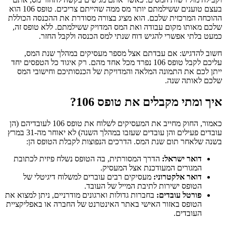
בעצם טוענים ששילמתם יותר מס ממה שהייתם צריכים. טופס 106 הוא
ההוכחה המרכזית שלכם. הוא מציג בצורה מסודרת את ההכנסה הכוללת
שלכם מאותו מקום עבודה ואת המס המדויק ששילמתם. ללא טופס זה,
כמעט בלתי אפשרי להגיש דוח שנתי למס הכנסה ולקבל החזר.
חשוב להדגיש: אם עבדתם אצל מספר מעסיקים במהלך שנת המס,
עליכם לקבל טופס 106 נפרד מכל אחד מהם. רק איגוד כל הטפסים יחד
ייתן לכם את התמונה המלאה והמדויקת של הכנסותיכם וחישובי המס
שלכם לאותה שנה.
איך ומתי מקבלים את טופס 106?
כאמור, החוק מחייב את המעסיקים לשלוח את טופס 106 לעובדיהם (הן
עובדים פעילים והן עובדים שעזבו במהלך השנה) לא יאוחר מה-31 במרץ
בשנה שלאחר תום שנת המס. הדרכים הנפוצות לקבלת הטופס הן:
דואר ישראל:
הדרך המסורתית, בה הטופס נשלח פיזית לכתובת
המגורים המעודכנת אצל המעסיק.
דואר אלקטרוני:
מעסיקים רבים עוברים למשלוח דיגיטלי של
הטופס ישירות לתיבת המייל של העובד.
פורטל עובדים:
בחברות גדולות וארגונים מודרניים, ניתן למצוא את
הטופס באזור האישי באתר האינטרנט של החברה או באפליקציית
העובדים.