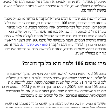
ממעסיק ספציפי. הוא מהווה אסמכתא רשמית על הכנסותיכם ועל המסים
ששילמתם במהלך השנה, ולכן הוא המסמך החשוב ביותר בתהליך הגשת
בקשה להחזר מס.
בכל סוף שנת מס, שכירים רבים בישראל מקבלים בדואר או במייל מסמך
שנראה טכני ומורכב, טופס 106. רובנו מציצים בו, מנסים להבין את בליל
המספרים, ובסופו של דבר מתייקים אותו בקלסר נשכח. אך כאן טמונה
טעות גדולה. הטופס הזה, שנראה כמו עוד פיסת נייר בירוקרטית, הוא
למעשה מפת דרכים פיננסית שיכולה להוביל אתכם לקבלת אלפי שקלים
בחזרה מרשות המסים. הבנה מעמיקה של טופס 106 היא הצעד הראשון
וההכרחי בדרך למיצוי זכויותיכם ולקבלת
החזרי מס לשכירים
, במיוחד אם
עבדתם בכמה מקומות עבודה, יצאתם לחופשת לידה או חוויתם שינויים
אחרים במהלך השנה.
מהו טופס 106 ולמה הוא כל כך חשוב?
טופס 106, או בשמו המלא "אישור שנתי על ניכוי מס במקור למשכורת
ולגמלה", הוא מסמך שהמעסיק שלכם מחויב על פי חוק להנפיק ולשלוח
לכל עובד עד ה-31 במרץ של השנה העוקבת לשנת המס. לדוגמה, את
טופס 106 עבור שנת 2023, תקבלו עד סוף חודש מרץ 2024. הטופס מרכז
את כל התשלומים שקיבלתם מהמעסיק באותה שנה, את כל ההפרשות
הסוציאליות שבוצעו עבורכם ואת כל המסים שנוכו משכרכם.
חשיבותו העיקרית של הטופס נובעת מכך שהוא מהווה אסמכתא רשמית
וקבילה מול רשות המסים. כאשר אתם מגישים בקשה להחזר מס, אתם