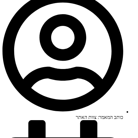
כותב המאמר:
צוות האתר