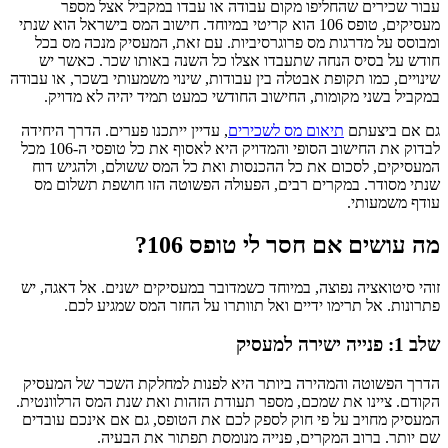
עבור שכירים שהחליפו מקום עבודה או עבדו במקביל אצל מספר
מעסיקים, טופס 106 הוא קריטי במיוחד. חישוב המס בישראל הוא שנתי
ומבוסס על מדרגות מס פרוגרסיביות. עם זאת, המעסיק מנכה מס בכל
חודש על בסיס הנחה שתעבדו אצלו כל השנה באותו שכר. כאשר יש
שינויים, כמו תקופת אבטלה בין עבודות, שינוי משמעותי בשכר, או עבודה
במקביל בשני מקומות, החישוב החודשי כמעט תמיד יהיה לא מדויק.
גם אם ביצעתם
תיאום מס לשכירים
, עדיין ייתכנו פערים. הדרך היחידה
לבדוק את החישוב הסופי והמדויק היא לאסוף את כל טופסי ה-106 מכל
המעסיקים, לסכום את כל ההכנסות ואת כל המס ששולם, ולהגיש דוח
שנתי מסודר. במקרים רבים, הפעולה הפשוטה הזו חושפת תשלום מס
עודף משמעותי.
מה עושים אם חסר לי טופס 106?
זוהי סיטואציה נפוצה, במיוחד כשמדובר במעסיקים ישנים. אל דאגה, יש
פתרונות. אל תרימו ידיים ואל תוותרו על החזר המס שמגיע לכם.
שלב 1: פנייה ישירה למעסיק
הדרך הפשוטה והמהירה ביותר היא לפנות למחלקת השכר של המעסיק
הקודם. ציינו את שמכם, מספר תעודת הזהות ואת שנת המס הרלוונטית.
המעסיק מחויב על פי חוק לספק לכם את הטופס, גם אם אינכם עובדים
שם יותר. ברוב המקרים, פנייה מנומסת תפתור את הבעיה.