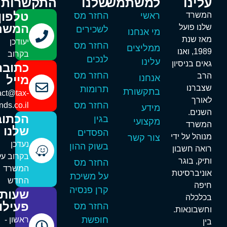
לינו
למשתמש
שלנו
התקשרות
טלפון
משרד
ראשי
החזר מס
המשרד
לנו פועל
לשכירים
מי אנחנו
אז שנת
יעודכן
החזר מס
ממליצים
1989, ואנו
בקרוב
לנכים
עלינו
אים בניסיון
כתובת
החזר מס
רב
אנחנו
מייל
צברנו
תרומות
בתקשורת
contact@tax-
אורך
החזר מס
refunds.co.il
מידע
שנים.
הכתובת
בגין
מקצועי
משרד
שלנו
הפסדים
נוהל על ידי
צור קשר
נעדכן
בשוק ההון
ואה חשבון
בקרוב על
תיק, בוגר
החזר מס
המשרד
וניברסיטת
על משיכת
החדש
יפה
קרן פנסיה
שעות
כלכלה
פעילות
החזר מס
חשבונאות.
חופשת
ראשון -
ין