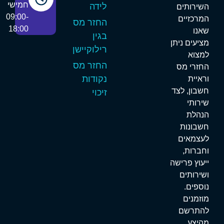
חמישי
לידה
שירותים
09:00-
מרכזיים
החזר מס
18:00
אנו
בגין
ציעים ניתן
רילוקיישן
מצוא
החזר מס
חזרי מס
נקודות
ראיית
שבון, לצד
זיכוי
ירותי
נהלת
שבונות
עצמאים
חברות,
יעוץ פרישה
שירותים
וספים.
וזמנים
התרשם
היצע