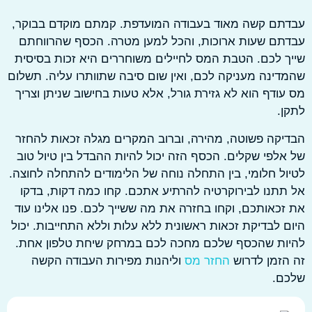
תם קשה מאוד בעבודה המועדפת. קמתם מוקדם בבוקר,
ם שעות ארוכות, והכל למען מטרה. הכסף שהרווחתם
 לכם. הטבת המס לחיילים משוחררים היא זכות בסיסית
ינה מעניקה לכם, ואין שום סיבה שתוותרו עליה. תשלום
ודף הוא לא גזירת גורל, אלא טעות בחישוב שניתן וצריך
.
קה פשוטה, מהירה, וברוב המקרים מגלה זכאות להחזר
לפי שקלים. הכסף הזה יכול להיות ההבדל בין טיול טוב
ל חלומי, בין התחלה נוחה של הלימודים להתחלה לחוצה.
תנו לבירוקרטיה להרתיע אתכם. קחו כמה דקות, בדקו
כאותכם, וקחו בחזרה את מה ששייך לכם. פנו אלינו עוד
 לבדיקת זכאות ראשונית ללא עלות וללא התחייבות. יכול
ות שהכסף שלכם מחכה לכם במרחק שיחת טלפון אחת.
זמן לדרוש
החזר מס
וליהנות מפירות העבודה הקשה
ם.