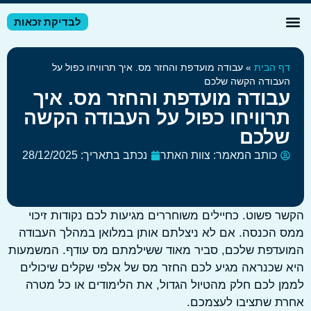
לבדיקת זכאות
דע מקצועי
זרי מס לשכירים
זרי מס לעצמאיים
ף הבית
»
עבודה מועדפת והחזר מס. איך תרוויחו כפול על
עבודה הקשה שלכם
בודה מועדפת והחזר מס. איך
רוויחו כפול על העבודה הקשה
לכם
כותב המאמר:
צוות האתר
נכתב בתאריך:
28/12/2025
 פשוט. כחיילים משוחררים מגיעות לכם נקודות זיכוי
הכנסה. אם לא ניצלתם אותן במלואן במהלך העבודה
עדפת שלכם, סביר מאוד ששילמתם מס עודף. המשמעות
שכנראה מגיע לכם החזר מס של אלפי שקלים שיכולים
 לכם חלק מהטיול הגדול, את הלימודים או כל מטרה
ת שתציבו לעצמכם.