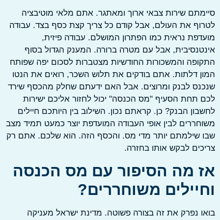
תם שירות צבאי ארוך ומאתגר. אתם מלאי מוטיבציה
ף את העולם, אבל קודם כל צריך קצת כסף בצד. עבודה
פת נראית כמו הפתרון המושלם. עבודה פיזית,
נסיבית, אבל עם מטרה ברורה. המענק הגדול בסוף
פה והמשכורות החודשיות מצטברות לסכום יפה שפותח
 דלתות. אתם בודקים את תלוש השכר, רואים את הנטו
ס לבנק ומרוצים. אבל האם ידעתם שחלק מהכסף שירד
תחת הסעיף "מס הכנסה" יכול לחזור אליכם ישירות
ון הבנק? כן. קראתם נכון. השילוב בין היותכם חיילים
ררים לבין אופי העבודה המועדפת יוצר כמעט תמיד מצב
שילמתם יותר מדי מס. והכסף הזה. הוא שלכם. אתם רק
ים לבקש אותו בחזרה.
 מה הסיפור עם מס הכנסה
יילים משוחררים?
 נפרק את זה בצורה פשוטה. מדינת ישראל מעניקה