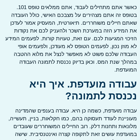
כאשר אתם מתחילים לעבוד, אתם ממלאים טופס 101.
ס זה אתם מצהירים על מצבכם האישי, כולל העובדה
 חיילים משוחררים. תיאורטית, המעסיק אמור לעדכן
מידע הזה במערכת השכר ולהעניק לכם את נקודות
וי המגיעות לכם. עם זאת, טעויות קורות. לפעמים המידע
וזן נכון, לפעמים הטופס לא מעודכן, ולפעמים אופי
ודה שלכם פשוט לא מאפשר לנצל את מלוא ההטבה
ך שנת המס. וכאן בדיוק נכנסת לתמונה העבודה
עדפת.
ודה מועדפת. איך היא
נסת לתמונה?
ה מועדפת, כשמה כן היא. עבודה בענפים שהמדינה
יינת לעודד תעסוקה בהם, כמו חקלאות, בניין, תעשייה,
אות ותחנות דלק. רוב החיילים המשוחררים שעובדים
דפת עושים זאת לתקופה קצרה ואינטנסיבית. שישה