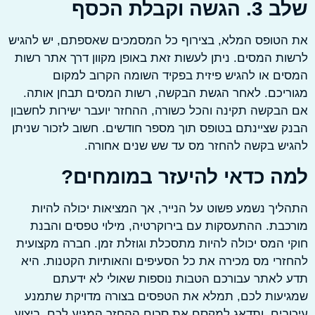
שה וקבלת הכסף
הטופס המלא, בצירוף כל המסמכים שאספתם, יש להגיש
ת המסים. ניתן לעשות זאת באופן מקוון דרך אתר רשות
ם או להגיש פיזית בפקיד השומה הקרוב למקום
יכם. לאחר הגשת הבקשה, רשות המסים תבחן אותה.
בקשה תקינה והכל כשורה, ההחזר יועבר ישירות לחשבון
 שציינתם בטופס תוך מספר חודשים. חשוב לזכור שניתן
ש בקשה להחזר מס עד שש שנים אחורה.
ה כדאי להיעזר במומחים?
יך נשמע פשוט על הנייר, אך המציאות יכולה להיות
בת. ההתעסקות עם בירוקרטיה, מילוי טפסים והבנת
 המס יכולה להיות מתסכלת וגוזלת זמן. חברה מקצועית
רי מס מכירה את כל הסעיפים והאותיות הקטנות. היא
לאתר עבורכם הטבות נוספות שאולי לא ידעתם
יעות לכם, תמלא את הטפסים בצורה מדויקת שתמנע
בים, ותדאג למקסם את סכום ההחזר המגיע לכם. ביצוע