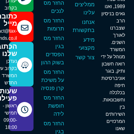
יעודכן
החזר מס
ממליצים
1989, ואנו
בקרוב
לנכים
עלינו
אים בניסיון
כתובת
החזר מס
רב
אנחנו
מייל
צברנו
תרומות
בתקשורת
contact@tax-
אורך
החזר מס
refunds.co.il
מידע
שנים.
הכתובת
בגין
מקצועי
משרד
שלנו
הפסדים
נוהל על ידי
צור קשר
נעדכן
בשוק ההון
ואה חשבון
בקרוב על
תיק, בוגר
החזר מס
המשרד
וניברסיטת
על משיכת
החדש
יפה
קרן פנסיה
שעות
כלכלה
פעילות
החזר מס
חשבונאות.
חופשת
ראשון -
ין
חמישי
לידה
שירותים
09:00-
מרכזיים
החזר מס
18:00
אנו
בגין