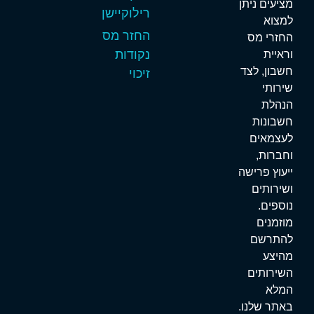
ציעים ניתן
רילוקיישן
מצוא
החזר מס
חזרי מס
נקודות
ראיית
שבון, לצד
זיכוי
ירותי
נהלת
שבונות
עצמאים
חברות,
יעוץ פרישה
שירותים
וספים.
וזמנים
התרשם
היצע
שירותים
מלא
אתר שלנו.