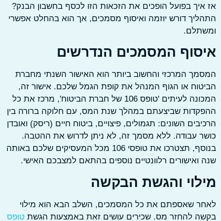
יך בפועל הופכים את הזכאות הזו לכסף בחשבון הבנק?
יך דורש יוזמה ואיסוף מסמכים, אך הוא בהחלט אפשרי
תלם.
סוף המסמכים הנדרשים
ך המרכזי והחשוב ביותר הוא האישור השנתי מחברת
וח או הגוף המנהל את קופת הגמל שלכם. אישור זה,
המכונה לעיתים 'טופס 106 של חברת הביטוח', מרכז את כל
דות שביצעתם במהלך שנת המס, עם חלוקה ברורה בין
בים השונים: תגמולים, פיצויים, ביטוח חיים (ריסק) ואובדן
 עבודה. ללא מסמך זה, לא ניתן לדרוש את ההטבה.
בנוסף, תצטרכו את טופסי 106 מכל המעסיקים שלכם באותה
ואישורים רלוונטיים נוספים בהתאם למצבכם האישי.
לוי והגשת הבקשה
ר שאספתם את כל המסמכים, השלב הבא הוא מילוי
ה להחזר מס. שכירים עושים זאת באמצעות הגשת
טופס