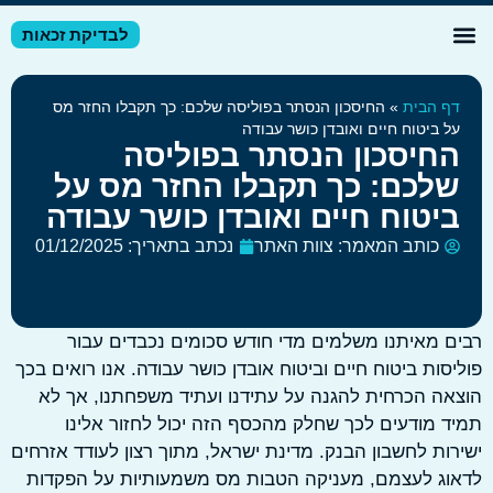
לבדיקת זכאות
דע מקצועי
זרי מס לשכירים
זרי מס לעצמאיים
ף הבית
»
החיסכון הנסתר בפוליסה שלכם: כך תקבלו החזר מס
ל ביטוח חיים ואובדן כושר עבודה
חיסכון הנסתר בפוליסה
לכם: כך תקבלו החזר מס על
יטוח חיים ואובדן כושר עבודה
כותב המאמר:
צוות האתר
נכתב בתאריך:
01/12/2025
 מאיתנו משלמים מדי חודש סכומים נכבדים עבור
סות ביטוח חיים וביטוח אובדן כושר עבודה. אנו רואים בכך
ה הכרחית להגנה על עתידנו ועתיד משפחתנו, אך לא
 מודעים לכך שחלק מהכסף הזה יכול לחזור אלינו
ות לחשבון הבנק. מדינת ישראל, מתוך רצון לעודד אזרחים
ג לעצמם, מעניקה הטבות מס משמעותיות על הפקדות