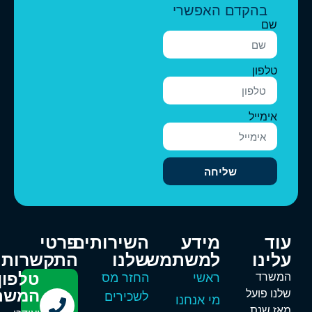
בהקדם האפשרי
שם
טלפון
אימייל
שליחה
וד
מידע
השירותים
פרטי
לינו
למשתמש
שלנו
התקשרות
טלפון
משרד
ראשי
החזר מס
המשרד
לנו פועל
לשכירים
מי אנחנו
אז שנת