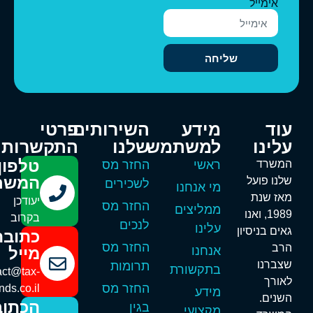
אימייל
שליחה
וד
מידע
השירותים
פרטי
לינו
למשתמש
שלנו
התקשרות
טלפון
משרד
ראשי
החזר מס
המשרד
לנו פועל
לשכירים
מי אנחנו
אז שנת
יעודכן
החזר מס
ממליצים
1989, ואנו
בקרוב
לנכים
עלינו
אים בניסיון
כתובת
החזר מס
רב
אנחנו
מייל
צברנו
תרומות
בתקשורת
contact@tax-
אורך
החזר מס
refunds.co.il
מידע
שנים.
הכתובת
בגין
מקצועי