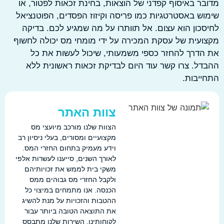
ר באיסוף קפדני של הוצאות, בחינת זכאות לפטור, או
ש באסטרטגיות כמו פריסה וקיזוז הפסדים, הפוטנציאל
כון הוא עצום. אל תוותרו על מה שמגיע לכם. בדיקה
עית של עסקת המכירה על ידי מומחי מס יכולה לחשוף
דרך להחזר כספי משמעותי, שיכול לעשות את כל
ל. צרו קשר עוד היום לבדיקת זכאות ראשונית ללא
יבות.
צוות האתר
הצוות שלנו מורכב מיועצי מס
מקצועיים ומסורים, בעלי ניסיון רב
וידע מעמיק בתחום החזרי המס.
לאורך השנים, סייענו לעשרות אלפי
משקי בית לממש את זכויותיהם
ולקבל החזרי מס גבוהים ממס
הכנסה. אנו מתמחים במיצוי כל
ההטבות והזכויות על מנת להשיג
את התוצאה הטובה ביותר עבור
לקוחותינו. השירות שלנו מתבסס