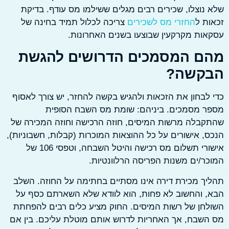
נוצלו, שכירים רבים מגלים ששילמו מס עודף. בדיקת
ת ל
החזרי מס לשכירים
צריכה לכלול תמיד בחינה של
ות מקרקעין שבוצעו בשנים האחרונות.
ם המסמכים הדרושים להגשת
קשה?
לבחון את הזכאות ולהגיש בקשה להחזר, יש צורך לאסוף
ר מסמכים. ביניהם: שומת מס השבח הסופית
בלה מרשות המיסים, חוזה הרכישה וחוזה המכירה של
, אישורים על כל ההוצאות המוכרות (קבלות, חשבוניות),
אישורי תשלום מס רכישה והיטל השבחה, וטפסי 106 של
ר/ים משנות הפריסה הרלוונטיות.
ך מכירת דירה אינו מסתיים בחתימה על החוזה. השלב
 והחשוב לא פחות, הוא לוודא שלא השארתם כסף על
חן של רשות המיסים. החוק מציע כלים רבים להפחתת
שבח, אך האחריות לדרוש אותם מוטלת עליכם. בין אם