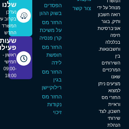
משרד
שלנו
הפסדים
נוהל על ידי
צור קשר
נעדכן
בשוק ההון
ואה חשבון
בקרוב על
תיק, בוגר
החזר מס
המשרד
וניברסיטת
על משיכת
החדש
יפה
קרן פנסיה
שעות
כלכלה
פעילות
החזר מס
חשבונאות.
חופשת
ראשון -
ין
חמישי
לידה
שירותים
09:00-
מרכזיים
החזר מס
18:00
אנו
בגין
ציעים ניתן
רילוקיישן
מצוא
החזר מס
חזרי מס
נקודות
ראיית
שבון, לצד
זיכוי
ירותי
נהלת