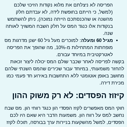
הפריסה לא ניצלתם את מלוא נקודות הזיכוי שלכם
(למשל, כי הייתם בחופשת לידה, לא עבדתם חלק
מהשנה או שהכנסתכם הייתה נמוכה), ניתן להשתמש
בנקודות אלו כנגד המס על חלק השבח המשויך לאותה
שנה.
מגיל 60 ומעלה
: למוכרים מעל גיל 60 ישנן מדרגות מס
מופחתות המתחילות מ-10%, מה שהופך את הפריסה
לאטרקטיבית במיוחד עבורם.
 לפריסה לאחר שכבר שולם המס יכולה ליצור זכאות
ר משמעותי, במיוחד עבור שכירים שהמס השנתי שלהם
ב באופן אוטומטי ללא התחשבות באירוע חד פעמי כמו
ת דירה.
זוז הפסדים: לא רק משוק ההון
 המס מאפשרים לקזז הפסדי הון כנגד רווחי הון. מס שבח
 למס על רווח הון. משמעות הדבר היא שאם היו לכם
ים, למשל מהשקעות בניירות ערך בבורסה, תוכלו לקזז