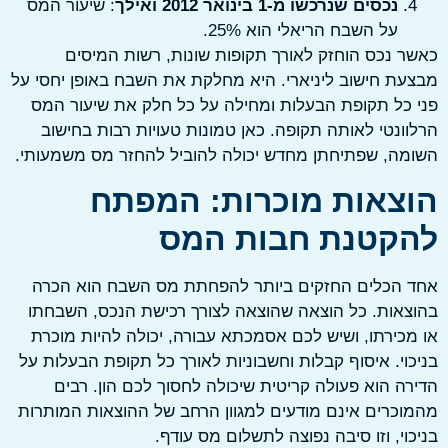
נכסים שנרכשו מ-1 בינואר 2012 ואילך
: שיעור המס
על השבח הריאלי הוא 25%.
 נכס הוחזק לאורך תקופות שונות, רשות המיסים
ת חישוב ליניארי. היא מחלקת את השבח באופן יחסי על
כל תקופת הבעלות ומחילה על כל חלק את שיעור המס
ונטי לאותה תקופה. כאן טמונות טעויות רבות בחישוב
ה, שפתיחתן מחדש יכולה להוביל להחזר מס משמעותי.
צאות מוכרות: המפתח
קטנת חבות המס
 הכלים החזקים ביותר להפחתת מס השבח הוא הכרה
אות. כל הוצאה שהוצאה לצורך רכישת הנכס, השבחתו
כירתו, ושיש לכם אסמכתא עבורה, יכולה להיות מוכרת
וי. איסוף קבלות וחשבוניות לאורך כל תקופת הבעלות על
ה הוא פעולה קריטית שיכולה לחסוך לכם הון. רבים
כרים אינם מודעים למגוון הרחב של ההוצאות המותרות
וי, וזו סיבה נפוצה לתשלום מס עודף.