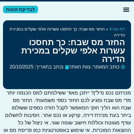
לבדיקת זכאות
דע מקצועי
זרי מס לשכירים
זרי מס לעצמאיים
ף הבית
»
החזר מס שבח: כך תחסכו עשרות אלפי שקלים במכירת
דירה
חזר מס שבח: כך תחסכו
שרות אלפי שקלים במכירת
דירה
כותב המאמר:
צוות האתר
נכתב בתאריך:
20/10/2025
ם נכס נדל"ן? ייתכן מאוד ששילמתם למס הכנסה יותר
מס שבח ומגיע לכם החזר כספי משמעותי. החזר מס
הוא הליך חוקי המאפשר לקבל חזרה כספים ששולמו
 בעת מכירת דירה, קרקע או נכס אחר. הסיבות לתשלום
 מגוונות וכוללות חישוב שומה שגוי, אי ניצול של כל
אות המוכרות, אי שימוש באסטרטגיות כמו פריסת מס או