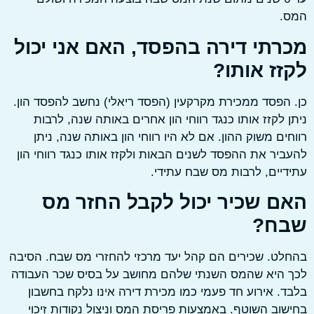
.
רתי דירה בהפסד, האם אני יכול
זז אותו?
הפסד ממכירת מקרקעין (הפסד ריאלי) נחשב להפסד הון.
 לקזז אותו כנגד רווחי הון אחרים באותה שנה, לרבות
ים משוק ההון. אם לא היו רווחי הון באותה שנה, ניתן
יר את ההפסד לשנים הבאות ולקזז אותו כנגד רווחי הון
יים, לרבות מס שבח עתידי.
ם שכיר יכול לקבל החזר מס
ח?
ט. שכירים הם קהל יעד מרכזי להחזרי מס שבח. הסיבה
 היא שהמס השנתי שלהם מחושב על בסיס שכר העבודה
. אירוע חד פעמי כמו מכירת דירה אינו נלקח בחשבון
וב השוטף. באמצעות פריסת המס וניצול נקודות זיכוי