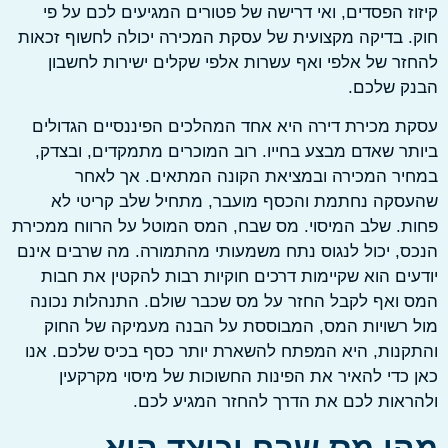
ז הפסדים, ואי דרישה של פטורים המגיעים לכם על פי
 בדיקה מקצועית של עסקת המכירה יכולה לחשוף זכאות
ר של אלפי ואף עשרות אלפי שקלים ישירות לחשבון
ק שלכם.
 מכירת דירה היא אחד המהלכים הפיננסיים הגדולים
ר שאדם מבצע בחייו. רוב המוכרים מתמקדים, ובצדק,
ר המכירה ובמציאת הקונה המתאים. אך לאחר
סקה נחתמת והכסף מועבר, מתחיל שלב קריטי לא
. שלב המיסוי. מס שבח, המס המוטל על הרווח ממכירת
, יכול לנגוס נתח משמעותי מהתמורה. מה שרבים אינם
ים הוא שקיימות דרכים חוקיות רבות להקטין את חבות
ואף לקבל החזר על מס שכבר שולם. התנהלות נכונה
רשויות המס, המבוססת על הבנה מעמיקה של החוק
נות, היא המפתח להשארת יותר כסף בכיס שלכם. אנו
כדי להאיר את הפינות החשוכות של מיסוי מקרקעין
אות לכם את הדרך להחזר המגיע לכם.
ו מס שבח וכיצד הוא