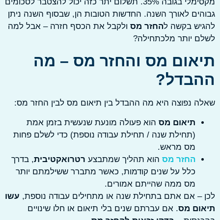
מקסימלי בגובה 35%. תשלום יתר כזה יכול להצטבר לסכומים
ים לאורך השנה. החדשות הטובות הן, שבסוף השנה ניתן
יש בקשה ל
החזר מס
ולקבל את הכסף חזרה – אבל למה
ם יותר מלכתחילה?
אום מס והחזר מס – מה
בדל?
 נפוצה היא מה ההבדל בין תיאום מס לבין החזר מס:
תיאום מס
הוא פעולה מונעת שנעשית בזמן אמת
(תחילת שנה / תחילת עבודה נוספת) כדי לשלם פחות
מס מראש.
החזר מס
הוא תהליך שמתבצע
רטרואקטיבית
, בדרך
כלל על שנים קודמות, כאשר מתברר ששילמתם יותר
מס ממה שהייתם אמורים.
– אם אתם בתחילת שנה או מתחילים עבודה נוספת,
עשו
ום מס
. אם עברתם שנים בלי תיאום או חלו שינויים