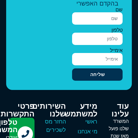
בהקדם האפשרי
שם
טלפון
אימייל
שליחה
וד
מידע
השירותים
פרטי
לינו
למשתמש
שלנו
התקשרות
טלפון
משרד
ראשי
החזר מס
המשרד
לנו פועל
לשכירים
מי אנחנו
אז שנת
יעודכן