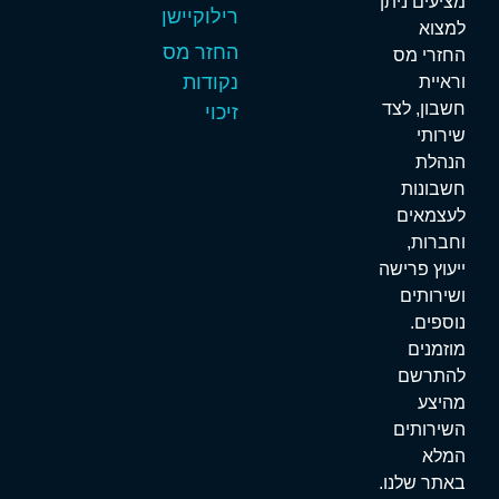
ציעים ניתן
רילוקיישן
מצוא
החזר מס
חזרי מס
נקודות
ראיית
שבון, לצד
זיכוי
ירותי
נהלת
שבונות
עצמאים
חברות,
יעוץ פרישה
שירותים
וספים.
וזמנים
התרשם
היצע
שירותים
מלא
אתר שלנו.