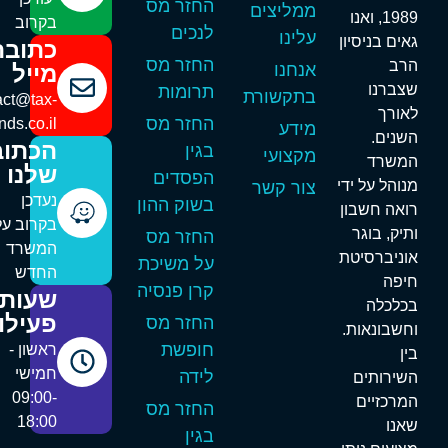
החזר מס
ממליצים
1989, ואנו
בקרוב
לנכים
עלינו
אים בניסיון
כתובת
החזר מס
רב
אנחנו
מייל
צברנו
תרומות
בתקשורת
contact@tax-
אורך
החזר מס
refunds.co.il
מידע
שנים.
הכתובת
בגין
מקצועי
משרד
שלנו
הפסדים
נוהל על ידי
צור קשר
נעדכן
בשוק ההון
ואה חשבון
בקרוב על
תיק, בוגר
החזר מס
המשרד
וניברסיטת
על משיכת
החדש
יפה
קרן פנסיה
שעות
כלכלה
פעילות
החזר מס
חשבונאות.
חופשת
ראשון -
ין
חמישי
לידה
שירותים
09:00-
מרכזיים
החזר מס
18:00
אנו
בגין