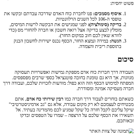
פשוט יחסית:
איסוף מסמכים:
פנו לחברת כוח האדם שדרכה עבדתם ובקשו את
טופסי ה-106 לכל השנים הרלוונטיות.
בדיקה (סימולציה):
לפני שמגישים את הבקשה לרשות המיסים,
מומלץ לבצע בדיקה אצל רואה חשבון או חברה להחזרי מס (כדי
לוודא שאין לכם חוב במקום החזר).
הגשה:
במידה ונמצא החזר, הכסף נכנס ישירות לחשבון הבנק
בתוספת ריבית והצמדה.
סיכום
העבודה דרך חברות כוח אדם מספקת גמישות ואפשרויות תעסוקה
מגוונות, אך היא גם טומנת בחובה פוטנציאל כספי שרבים מפספסים.
המפתח למימוש הכסף הזה הוא כפול: מודעות לזכויות שלכם, ועבודה דרך
חברה מעסיקה אמינה ומסודרת.
כשאתם בוחרים לעבוד דרך חברה כמו
רבין שירותי כח אדם
, אתם
מבטיחים לעצמכם לא רק מקום עבודה, אלא גם "גב אדמיניסטרטיבי"
שיקל עליכם לקבל חזרה כל שקל שמגיע לכם מהמדינה בעתיד. אל
תשאירו את הכסף שלכם על הרצפה – שמרו על הטפסים ובדקו
זכאותכם.