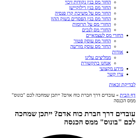
החזר מס בגין נקודות זיכוי
החזר מס בגין רילוקיישן
החזר מס על משיכת קרן פנסיה
החזר מס בגין הפסדים בשוק ההון
החזרי מס על תרומות
החזרי מס לנכים
החזרי מס לעצמאיים
החזר מס עוסק פטור
החזר מס עוסק מורשה
אודות
ממליצים עלינו
אנחנו בתקשורת
מידע מקצועי
צרו קשר
לבדיקת זכאות
דף הבית
»
עובדים דרך חברת כוח אדם? ייתכן שמחכה לכם "בונוס"
ממס הכנסה
עובדים דרך חברת כוח אדם? ייתכן שמחכה
לכם "בונוס" ממס הכנסה