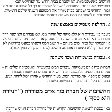
חודשים באינטנסיביות, ואז ישבתם בבית חודש עד הפרויקט הבא.
בחודשים שעבדתם, המערכת "חשבה" שתרוויחו כך כל השנה וגבתה מס
גבוה. החודש בו ישבתם בבית מוריד את הממוצע השנתי שלכם דרמטית,
ויוצר זכאות להחזר על המס ששולם בחודשי העבודה.
2. החלפת מעסיקים באמצע שנה
מעבר בין עבודות הוא קלאסיקה של החזרי מס. אם עבדתם חצי שנה דרך
חברת כוח אדם אחת, וחצי שנה דרך מעסיק אחר, ולעיתים הייתה חפיפה
או הפסקה של כמה ימים ביניהם – חישוב המס השנתי כמעט בוודאות לא
יהיה מדויק ללא ביצוע תיאום מס מושלם (שנדיר שקורה בזמן אמת).
3. עבודה במשמרות ושכר משתנה
חברות כוח אדם מעסיקות עובדים רבים בתעשייה, לוגיסטיקה ומלונאות –
ענפים המבוססים על משמרות. חודש אחד עם הרבה שעות נוספות
ובונוסים מקפיץ את מדרגת המס, בעוד החודש שאחריו יכול להיות רגוע.
הפערים הללו יוצרים עיוות בחישוב השנתי.
החשיבות של חברת כוח אדם מסודרת ("הניירת
היא כסף")
כאן נכנסת לתמונה החשיבות הקריטית של בחירת חברת הגיוס שדרכה