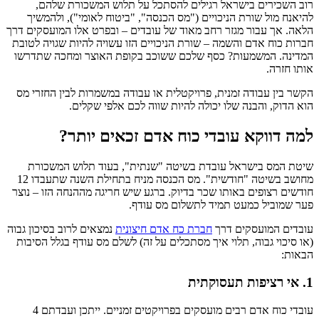
רוב השכירים בישראל רגילים להסתכל על תלוש המשכורת שלהם,
להיאנח מול שורת הניכויים ("מס הכנסה", "ביטוח לאומי"), ולהמשיך
הלאה. אך עבור מגזר רחב מאוד של עובדים – ובפרט אלו המועסקים דרך
חברות כוח אדם והשמה – שורת הניכויים הזו עשויה להיות שגויה לטובת
המדינה. המשמעות? כסף שלכם ששוכב בקופת האוצר ומחכה שתדרשו
אותו חזרה.
הקשר בין עבודה זמנית, פרויקטלית או עבודה במשמרות לבין החזרי מס
הוא הדוק, והבנה שלו יכולה להיות שווה לכם אלפי שקלים.
למה דווקא עובדי כוח אדם זכאים יותר?
שיטת המס בישראל עובדת בשיטה "שנתית", בעוד תלוש המשכורת
מחושב בשיטה "חודשית". מס הכנסה מניח בתחילת השנה שתעבדו 12
חודשים רצופים באותו שכר בדיוק. ברגע שיש חריגה מההנחה הזו – נוצר
פער שמוביל כמעט תמיד לתשלום מס עודף.
עובדים המועסקים דרך
חברת כח אדם חיצונית
נמצאים לרוב בסיכון גבוה
(או סיכוי גבוה, תלוי איך מסתכלים על זה) לשלם מס עודף בגלל הסיבות
הבאות:
1. אי רציפות תעסוקתית
עובדי כוח אדם רבים מועסקים בפרויקטים זמניים. ייתכן ועבדתם 4