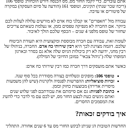
אתם עובדים. כדי לקבל החזר מס, מס הכנסה דורש הוכחות: טופסי 106
(ריכוז שכר שנתי) תקינים, וטופסי 161 (הודעה על סיום העסקה) במקרה
של פיטורים או עזיבה.
עבודה מול "חאפרים" או קבלני כוח אדם לא מורשים עלולה לעלות לכם
ביוקר. אם החברה לא מנפיקה טפסים בזמן, או נעלמת כשאתם צריכים
שחזור של טופס מלפני 4 שנים – הכסף שלכם הולך לאיבוד.
לעומת זאת, עבודה עם חברה מבוססת ומקצועית היא תעודת הביטוח
שלכם. דוגמה מצוינת לכך היא
רבין שירותי כח אדם
. החברה, בניהולו של
רבין מחני, ידועה לא רק ביכולות הגיוס שלה אלא גם בסדר ובארגון
המופתי שלה ("ניהול צבאי" במובן החיובי של המילה).
כאשר אתם מועסקים דרך חברה כמו רבין שירותי כח אדם:
טופסי 106:
מופקים ונשלחים בצורה מסודרת בכל סוף שנה.
זכויות סוציאליות:
ההפרשות לפנסיה ולקרנות (שיש להן משמעות
מיסויית אדירה) מבוצעות כחוק ובזמן.
כתובת לפניות:
גם אם סיימתם את עבודתכם לפני שלוש שנים
ואתם ניגשים כעת לבצע החזר מס, יש לכם עם מי לדבר כדי להשיג
את המסמכים החסרים.
איך בודקים זכאות?
החדשות הטובות הן שניתן לבקש החזרי מס עד 6 שנים אחורה. התהליך