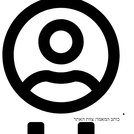
כותב המאמר:
צוות האתר