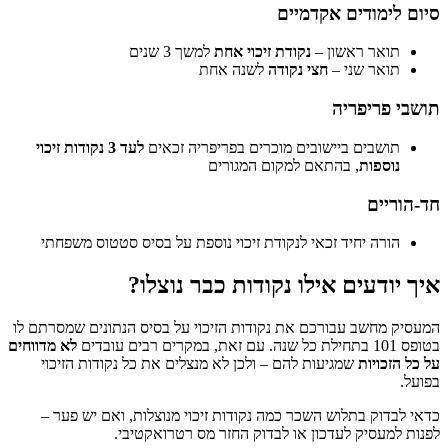
סיום לימודים אקדמיים
תואר ראשון –
נקודת זיכוי אחת
למשך 3 שנים
תואר שני –
חצי נקודה
לשנה אחת
תושבי פריפריה
תושבים ביישובים מוכרים בפריפריה זכאים
לעד 3 נקודות זיכוי
נוספות
, בהתאם למקום המגורים
חד-הוריים
הורה יחיד זכאי לנקודת זיכוי נוספת על בסיס סטטוס משפחתי
איך יודעים אילו נקודות כבר נוצלו?
המעסיק מחשב עבורכם את נקודות הזיכוי על בסיס הנתונים שמסרתם לו
בטופס 101 בתחילת כל שנה. עם זאת, במקרים רבים עובדים
לא מדווחים
על כל הזכויות
שמגיעות להם – ולכן לא מנצלים את כל נקודות הזיכוי
בפועל.
כדאי לבדוק בתלוש השכר כמה נקודות זיכוי מנוצלות, ואם יש פער –
לפנות למעסיק לעדכון או לבדוק החזר מס רטרואקטיבי.