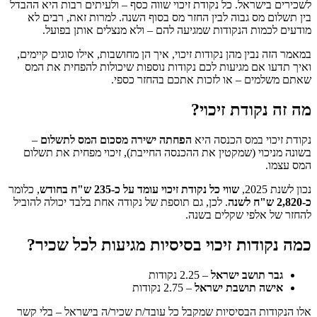
לשכירים בישראל. כל נקודת זיכוי שווה כסף – ולעיתים רבות היא ההבדל
בין תשלום מס גבוה לבין החזר מס בסוף השנה. למרות זאת, רבים לא
מודעים לכמות הנקודות שמגיעה להם – ולא מנצלים אותן בפועל.
במאמר הזה נבין מהן נקודות זיכוי, איך הן מחושבות, אילו סוגים קיימים,
ואיך תדעו אם מגיעות לכם נקודות נוספות שיכולות להפחית את המס
שאתם משלמים – או לזכות אתכם בהחזר כספי.
מה זה נקודת זיכוי?
נקודת זיכוי במס הכנסה היא
הפחתה ישירה מסכום המס לתשלום
–
בשונה מניכוי (שמקטין את ההכנסה החייבת), זיכוי מפחית את תשלום
המס עצמו.
נכון לשנת 2025,
שווי כל נקודת זיכוי עומד על כ-235 ש"ח בחודש
, כלומר
כ-2,820 ש"ח לשנה
. לכן, גם תוספת של נקודה אחת בלבד יכולה להוביל
להחזר של אלפי שקלים בשנה.
כמה נקודות זיכוי בסיסיות מגיעות לכל שכיר?
גבר תושב ישראל
– 2.25 נקודות
אישה תושבת ישראל
– 2.75 נקודות
אלו הנקודות הבסיסיות שמקבל כל עובד/ת שכיר/ה בישראל – בלי קשר