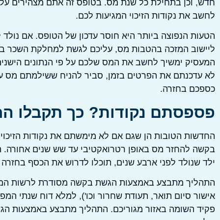
חדש, וכן בתחילת כל שנת מס. בטופס זה אתם מצהירים על
לחשב את נקודות הזיכוי המגיעות לכם.
הטעות הנפוצה ביותר היא חוסר עדכון של הטופס. אם נולד
המעסיק ימשיך לחשב את המס שלכם על פי הנתונים הישנים 
לא עדכנתם את הפרטים בזמן, סביר להניח ששילמתם מס עו
כספכם בחזרה.
פספסתם נקודות? כך תקבלו הח
החדשות הטובות הן שגם אם לא מימשתם את נקודות הזיכוי
בקשה להחזר מס באופן רטרואקטיבי עד שש שנים אחורה. המ
ילד שנולד לפני ארבע שנים, תוכלו לדרוש את הכסף בחזרה ע
התהליך מתבצע באמצעות הגשת בקשה מסודרת לרשות המיסי
אישור סיום תואר, תעודת שחרור וכו'), למלא דוח שנתי המ
פקיד השומה באזור מגוריכם. התהליך מתבצע באמצעות ה