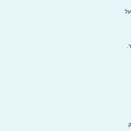
על
.
ק