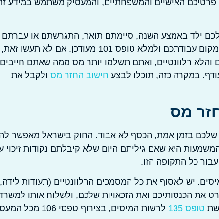
 פרטיכם האישיים והמשפחתיים, והמעסיק משתמש במידע זה 
 לכם ילד באמצע השנה, סיימתם תואר, התגרשתם או עברתם
ליישוב המזכה בהטבות מס, עליכם לגשת למחלקת השכר במקום עבודתכם ולמלא טופס 101 מעודכן. אם לא תעשו זאת,
והלא רלוונטיים, ואתם תשלמו יותר מס ממה שאתם חייבים.
דף. במקרה כזה, תוכלו לבצע
חישוב החזר מס
ולקבל את
זר מס
 שלכם בזמן אמת, הכסף לא אבוד. החוק בישראל מאפשר לה
שמעות היא שאם גיליתם היום שלא קיבלתם נקודות זיכוי ע
בור כל התקופה הזו.
ם. יש לאסוף את כל המסמכים הרלוונטיים (תעודות לידה,
פרט את הכנסותיכם ואת הזכאויות שלכם, ולשלוח אותו למשרד
גשת
טופס 135
לרשות המיסים, בצירוף טפסי 106 