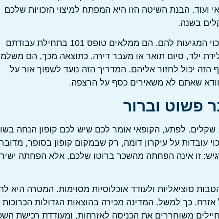
אי ועוד. הבנת השיטה הזו היא המפתח למיצוי הזכויות שלכם
לים בשנה.
שכירים רבים בישראל אינם מודעים למלוא היקף נקודות הזיכוי המגיעות להם. הם ממלאים טופס 101 בתחילת עבודתם
לידת ילד, סיום תואר או מעבר דירה. כתוצאה מכך, הם משלמי
זה יכול לחזור אליהם. המדריך הזה נועד לשפוך אור על
וודא שאתם לא משאירים כסף על הרצפה.
ר פשוט וברור
דמיינו שאתם בקופה בסופרמרקט והחשבון שלכם יצא 1000 שקלים. לפתע, הקופאי אומר לכם שיש לכם קופון הנחה בשו
לם רק 750 שקלים. נקודות זיכוי עובדות על עיקרון דומה, רק שבמקום קופון בסופר, מדובר
יש: זו אינה הפחתה מהשכר ברוטו שלכם, אלא הפחתה ישיר
הטבות סוציאליות ולעודד אוכלוסיות מסוימות. המטרה היא לה
אזרח. כך למשל, המדינה מכירה בהוצאות הגדולות הכרוכות
ל חיילים משוחררים את הכניסה לאזרחות, ומעודדת רכישת הש