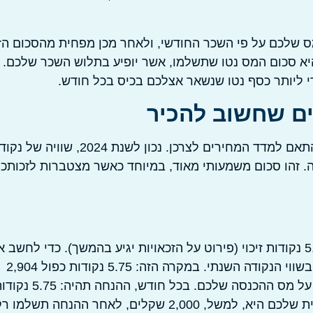
 שלכם על פי השכר החודשי, ולאחר מכן מפחית מהסכום הז
היא סכום המס נטו שתשלמו, אשר יופיע בתלוש השכר שלכם. ל
די ליותר כסף נטו שנשאר אצלכם בכיס בכל חודש.
ים שחשוב להכיר
שווי נקודת זיכוי מתעדכן בדרך כלל בתחילת כל שנת מס, בהתאם למדד המחירים לצרכן. נכון לשנת 2024, שווי
שקלים לחודש, שהם 2,904 שקלים בשנה. זהו סכום משמעותי מאוד, במיוחד כאשר מצטברות לזכות
בואו ניקח דוגמה פשוטה. נניח שאתם שכירים שזכאים ל-5.75 נקודות זיכוי (פירוט על הזכאויות יגיע בהמשך). כדי לחשב
ההטבה השנתית שלכם, פשוט מכפילים את מספר הנקודות בשווי הנקודה השנתי. במקרה הזה: 5.75 נקודות כפול 2,904
שקלים = 16,698 שקלים. זהו סכום ההנחה השנתי שתקבלו על מס ההכנסה שלכם. בכל חודש, ההנחה ת
כפול 242 שקלים = 1,391.5 שקלים. אם חבות המס החודשית שלכם היא, למשל, 2,000 שקלים, לאחר ההנחה תשלמו