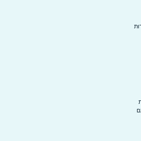
ות
ית
ל עם