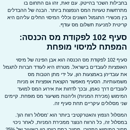
לות השכר בהייטק. עם זאת, זהו גם התחום בו
שות טעויות המס הנפוצות ביותר. הבנה של ההבדלים
מכשירי התגמול השונים וכללי המיסוי החלים עליהם היא
ית למניעת תשלום מס עודף.
סעיף 102 לפקודת מס הכנסה:
פתח למיסוי מופחת
סעיף 102 לפקודת מס הכנסה הוא אבן הפינה של מיסוי
ציות לעובדים בישראל. מטרתו היא לעודד חברות לתגמל
ובדיהן באמצעות הון, על ידי מתן הטבות מס
ותיות. הסעיף מאפשר הקצאת אופציות או מניות
דים דרך נאמן, ובכך לדחות את אירוע המס למועד
וש (מכירת המניות) וליהנות משיעור מס מופחת. קיימים
מסלולים עיקריים תחת סעיף זה.
ול הנפוץ והאטרקטיבי ביותר הוא 'מסלול רווח הון'.
ול זה, כל הרווח הנוצר ממכירת המניות, לאחר ניכוי
מחיר המימוש המקורי, מחויב במס רווחי הון בשיעור של 25%