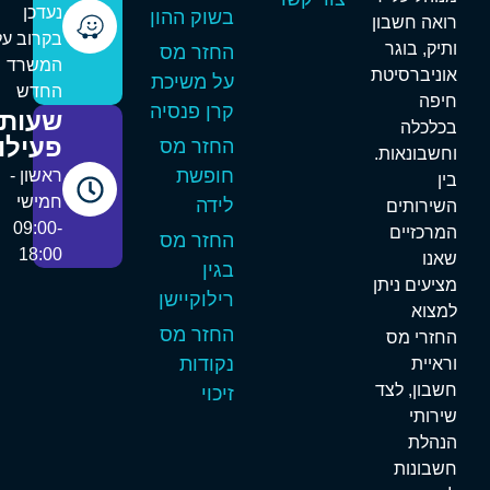
נעדכן
בשוק ההון
ואה חשבון
בקרוב על
תיק, בוגר
החזר מס
המשרד
וניברסיטת
על משיכת
החדש
יפה
קרן פנסיה
שעות
כלכלה
פעילות
החזר מס
חשבונאות.
חופשת
ראשון -
ין
חמישי
לידה
שירותים
09:00-
מרכזיים
החזר מס
18:00
אנו
בגין
ציעים ניתן
רילוקיישן
מצוא
החזר מס
חזרי מס
נקודות
ראיית
שבון, לצד
זיכוי
ירותי
נהלת
שבונות