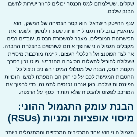
ם, ששילמתם למס הכנסה יכולים לחזור ישירות לחשבון
ק שלכם.
ההייטק הישראלי הוא קטר הצמיחה של המשק, והוא
יין בחבילות תגמול ייחודיות שנועדו למשוך ולשמר את
רונות המובילים. מעבר למשכורת הבסיס, עובדים רבים
ים תגמול הוני שהופך אותם לשותפים בהצלחת החברה.
צד הפוטנציאל הכלכלי העצום, קיימת מורכבות מיסויית
לה להוביל לתשלום מס גבוה מהנדרש. ניווט נכון בסבך
ת המס, הבנה של מסלולי המיסוי השונים וניצול כל
ות המגיעות לכם על פי חוק הם המפתח למיצוי הזכויות
נסיות שלכם. כאן אנחנו נכנסים לתמונה, כדי להפוך את
כב לפשוט ולהבטיח שלא תותירו כסף על הרצפה.
נת עומק התגמול ההוני:
וי אופציות ומניות (RSUs)
ל הוני הוא אחד המרכיבים המרכזיים והמתגמלים ביותר