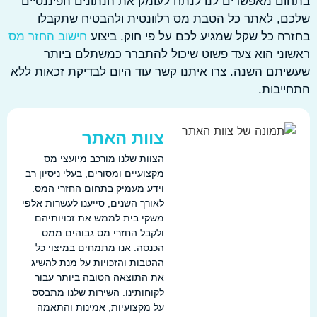
ם מאפשרים לנו לנתח לעומק את הנתונים הפיננסיים
, לאתר כל הטבת מס רלוונטית ולהבטיח שתקבלו
ה כל שקל שמגיע לכם על פי חוק. ביצוע
חישוב החזר מס
ני הוא צעד פשוט שיכול להתברר כמשתלם ביותר
תם השנה. צרו איתנו קשר עוד היום לבדיקת זכאות ללא
יבות.
צוות האתר
הצוות שלנו מורכב מיועצי מס
מקצועיים ומסורים, בעלי ניסיון רב
וידע מעמיק בתחום החזרי המס.
לאורך השנים, סייענו לעשרות אלפי
משקי בית לממש את זכויותיהם
ולקבל החזרי מס גבוהים ממס
הכנסה. אנו מתמחים במיצוי כל
ההטבות והזכויות על מנת להשיג
את התוצאה הטובה ביותר עבור
לקוחותינו. השירות שלנו מתבסס
על מקצועיות, אמינות והתאמה