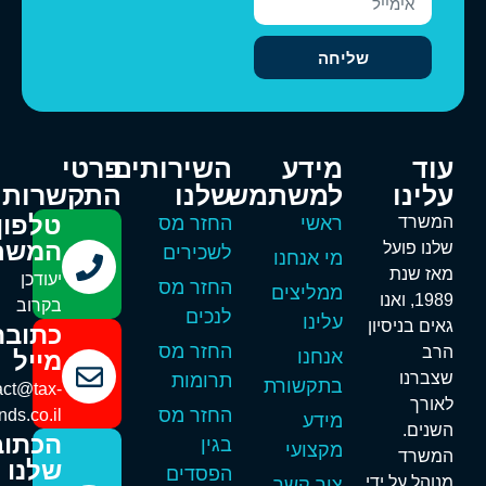
שליחה
וד
מידע
השירותים
פרטי
לינו
למשתמש
שלנו
התקשרות
טלפון
משרד
ראשי
החזר מס
המשרד
לנו פועל
לשכירים
מי אנחנו
אז שנת
יעודכן
החזר מס
ממליצים
1989, ואנו
בקרוב
לנכים
עלינו
אים בניסיון
כתובת
החזר מס
רב
אנחנו
מייל
צברנו
תרומות
בתקשורת
contact@tax-
אורך
החזר מס
refunds.co.il
מידע
שנים.
הכתובת
בגין
מקצועי
משרד
שלנו
הפסדים
נוהל על ידי
צור קשר