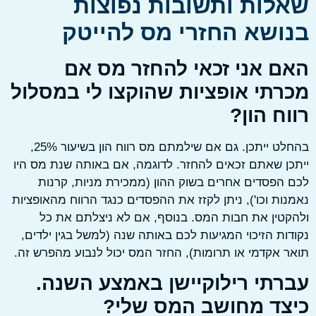
לות ותשובות נפוצות
ושא החזרי מס להייטק
ם אני זכאי להחזר מס אם
רתי אופציות שהוקצו לי במסלול
ח הון?
בהחלט ייתכן. גם אם שילמתם מס רווח הון בשיעור 25%,
ן שאתם זכאים להחזר. לדוגמה, אם באותה שנת מס היו
הפסדים אחרים בשוק ההון (ממכירת מניות, קרנות
ות וכו'), ניתן לקזז את ההפסדים כנגד הרווח מהאופציות
טין את חבות המס. בנוסף, אם לא ניצלתם את כל
ות הזיכוי המגיעות לכם באותה שנה (למשל בגין ילדים,
 אקדמי או תרומות), החזר המס יכול לנבוע מהפרש זה.
רתי רילוקיישן באמצע השנה.
צד מחושב המס שלי?