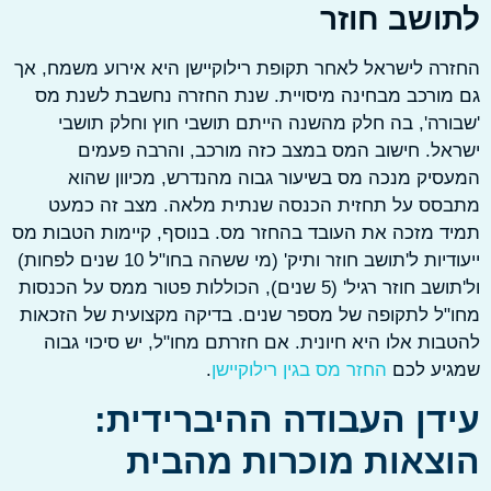
ושב חוזר
ה לישראל לאחר תקופת רילוקיישן היא אירוע משמח, אך
ורכב מבחינה מיסויית. שנת החזרה נחשבת לשנת מס
רה', בה חלק מהשנה הייתם תושבי חוץ וחלק תושבי
ל. חישוב המס במצב כזה מורכב, והרבה פעמים
יק מנכה מס בשיעור גבוה מהנדרש, מכיוון שהוא
סס על תחזית הכנסה שנתית מלאה. מצב זה כמעט
 מזכה את העובד בהחזר מס. בנוסף, קיימות הטבות מס
ייעודיות ל'תושב חוזר ותיק' (מי ששהה בחו"ל 10 שנים לפחות)
ול'תושב חוזר רגיל' (5 שנים), הכוללות פטור ממס על הכנסות
ל לתקופה של מספר שנים. בדיקה מקצועית של הזכאות
ות אלו היא חיונית. אם חזרתם מחו"ל, יש סיכוי גבוה
יע לכם
החזר מס בגין רילוקיישן
.
דן העבודה ההיברידית:
צאות מוכרות מהבית