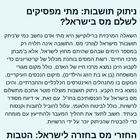
תוק תושבות: מתי מפסיקים
לם מס בישראל?
ה המרכזית ברילוקיישן היא מתי אדם נחשב כמי ש'ניתק
ות' מישראל לצורכי מס. התשובה אינה תלויה רק
פר הימים שבהם שהיתם מחוץ לישראל, אלא ב'מבחן
 החיים'. רשות המסים בוחנת מכלול של קריטריונים כדי
ע היכן נמצא מרכז חייו של האדם, כולל מקום מגורי
חה (בן או בת הזוג והילדים), מיקום הנכסים העיקריים,
ם בו מתנהלים האינטרסים הכלכליים והחברתיים, והיכן
 בית הקבע. ניתוק תושבות מוצלח פוטר אתכם מתשלום
ישראל על הכנסותיכם בחו"ל. עם זאת, אי דיווח מסודר
יות, כולל לביטוח הלאומי, עלול להוביל לחובות וקנסות
ד. חשוב לתעד את תהליך המעבר ולהתייעץ עם מומחה
להבטיח שהניתוק יוכר על ידי הרשויות.
זרי מס בחזרה לישראל: הטבות