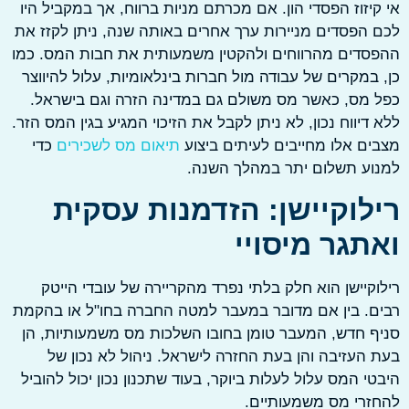
יזוז הפסדי הון. אם מכרתם מניות ברווח, אך במקביל היו
הפסדים מניירות ערך אחרים באותה שנה, ניתן לקזז את
דים מהרווחים ולהקטין משמעותית את חבות המס. כמו
במקרים של עבודה מול חברות בינלאומיות, עלול להיווצר
מס, כאשר מס משולם גם במדינה הזרה וגם בישראל.
דיווח נכון, לא ניתן לקבל את הזיכוי המגיע בגין המס הזר.
ם אלו מחייבים לעיתים ביצוע
תיאום מס לשכירים
כדי
ע תשלום יתר במהלך השנה.
לוקיישן: הזדמנות עסקית
תגר מיסויי
קיישן הוא חלק בלתי נפרד מהקריירה של עובדי הייטק
. בין אם מדובר במעבר למטה החברה בחו"ל או בהקמת
 חדש, המעבר טומן בחובו השלכות מס משמעותיות, הן
העזיבה והן בעת החזרה לישראל. ניהול לא נכון של
י המס עלול לעלות ביוקר, בעוד שתכנון נכון יכול להוביל
רי מס משמעותיים.