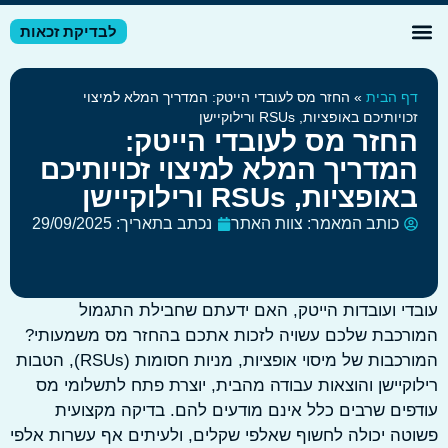
לבדיקת זכאות
דע מקצועי
זרי מס לשכירים
זרי מס לעצמאיים
ף הבית
»
החזר מס לעובדי הייטק: המדריך המלא למיצוי
ויותיכם באופציות, RSUs ורילוקיישן
חזר מס לעובדי הייטק:
מדריך המלא למיצוי זכויותיכם
ופציות, RSUs ורילוקיישן
כותב המאמר:
צוות האתר
נכתב בתאריך:
29/09/2025
י ועובדות הייטק, האם ידעתם שחבילת התגמול
רכבת שלכם עשויה לזכות אתכם בהחזר מס משמעותי?
המורכבות של מיסוי אופציות, מניות חסומות (RSUs), הטבות
קיישן והוצאות עבודה מהבית, יוצרת פתח לתשלומי מס
ים שרבים כלל אינם מודעים להם. בדיקה מקצועית
ה יכולה לחשוף שאלפי שקלים, ולעיתים אף עשרות אלפי