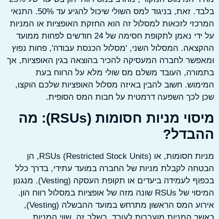
בלבד. זאת, בניגוד למס השולי שיכול להגיע עד 50%. התנאי
זי לזכאות למסלול זה הוא החזקת האופציות או המניות
על ידי נאמן לתקופת חסימה של 24 חודשים לפחות ממועד
אה. המסלול השני, 'מסלול הכנסת עבודה', פחות נפוץ
שר לחברה המעסיקה להכיר בהוצאה בגין האופציות, אך
רה, העובד משלם מס שולי מלא על הרווח בעת
וש. חשוב להבין באיזה מסלול האופציות שלכם הוקצו,
לכך השפעה דרמטית על חבות המס הסופית.
מיסוי מניות חסומות (RSUs): מה
בדל?
מניות חסומות, או RSUs (Restricted Stock Units), הן
ה לקבלת מניות של החברה במועד עתידי, בדרך כלל
בכפוף לעמידה ביעדים או תקופת העסקה (Vesting). מנגנון
המיסוי של RSUs שונה מזה של אופציות במסלול רווח הון.
אירוע המס הראשון מתרחש במועד ההבשלה (Vesting),
 המניות מועברות לעובד. בשלב זה, שווי המניות