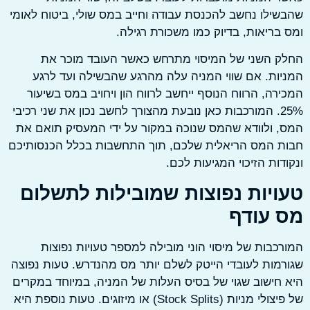
ילו נחשב להכנסת עבודה וחייב במס שולי, ביטוח לאומי
בריאות, בדיוק כמו משכורת רגילה.
 השני של המיסוי מתרחש כאשר העובד מוכר את
ות. אם שווי המניה עלה מהרגע שהבשילה ועד לרגע
רה, הרווח הנוסף ייחשב לרווח הון ויחויב במס בשיעור
25%. המורכבות כאן נובעת מהצורך לחשב נכון את שני רכיבי
 ולוודא שהמס שנוכה במקור על ידי המעסיק תואם את
ת המס הריאלית שלכם, תוך התחשבות בכלל הכנסותיכם
דות הזיכוי המגיעות לכם.
ויות נפוצות שמובילות לתשלום
 עודף
כבות של מיסוי הוני מובילה למספר טעויות נפוצות
מות לעובדי הייטק לשלם יותר מס מהנדרש. טעות נפוצה
חישוב שגוי של בסיס העלות של המניה, במיוחד במקרים
של פיצולי מניות (Stock Splits) או מיזוגים. טעות נוספת היא