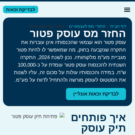
לבדיקת זכאות
דע מקצועי
זרי מס לשכירים
זרי מס לעצמאיים
ף הבית
»
החזרי מס לעצמאיים
»
החזר מס עוסק פטור
חזר מס עוסק פטור
וסק פטור הוא עצמאי שהכנסותיו אינן עוברות את
תקרה שנקבעה בחוק, מה שמאפשר לו להיות פטור
מגביית מע"מ מלקוחותיו. נכון לשנת 2024, התקרה
השנתית להכנסות עוסק פטור עומדת על כ-100,000
"ח. במידה והכנסותיו עולות על סכום זה, עליו לשנות
ת הסטטוס לעוסק מורשה ולהתחיל לדווח על מע"מ.
לבדיקת זכאות אונליין
יך פותחים
יק עוסק