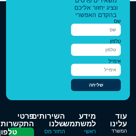
משאירים פרטים
ונציג יחזור אליכם
בהקדם האפשרי
שם
טלפון
אימייל
שליחה
וד
מידע
השירותים
פרטי
לינו
למשתמש
שלנו
התקשרות
טלפון
משרד
ראשי
החזר מס