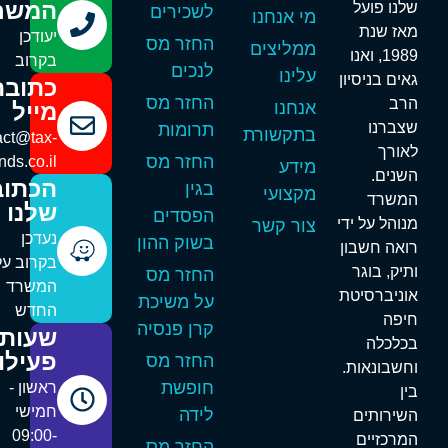
המשרד
לנו פועל
לשכירים
מי אנחנו
אז שנת
יעודכן
החזר מס
ממליצים
1989, ואנו
בקרוב
לנכים
עלינו
אים בניסיון
כתובת
החזר מס
רב
אנחנו
מייל
צברנו
תרומות
בתקשורת
contact@tax-
אורך
החזר מס
refunds.co.il
מידע
שנים.
הכתובת
בגין
מקצועי
משרד
שלנו
הפסדים
נוהל על ידי
צור קשר
נעדכן
בשוק ההון
ואה חשבון
בקרוב על
תיק, בוגר
החזר מס
המשרד
וניברסיטת
על משיכת
החדש
יפה
קרן פנסיה
שעות
כלכלה
פעילות
החזר מס
חשבונאות.
חופשת
ראשון -
ין
חמישי
לידה
שירותים
09:00-
מרכזיים
החזר מס