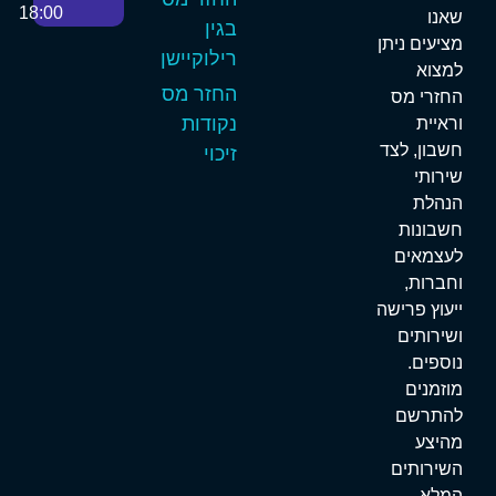
18:00
אנו
בגין
ציעים ניתן
רילוקיישן
מצוא
החזר מס
חזרי מס
נקודות
ראיית
שבון, לצד
זיכוי
ירותי
נהלת
שבונות
עצמאים
חברות,
יעוץ פרישה
שירותים
וספים.
וזמנים
התרשם
היצע
שירותים
מלא