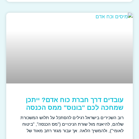
עובדים דרך חברת כוח אדם? ייתכן
שמחכה לכם "בונוס" ממס הכנסה
רוב השכירים בישראל רגילים להסתכל על תלוש המשכורת
שלהם, להיאנח מול שורת הניכויים ("מס הכנסה", "ביטוח
לאומי"), ולהמשיך הלאה. אך עבור מגזר רחב מאוד של